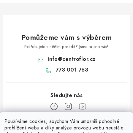
Pomůžeme vám s výběrem
Potřebujete s něčím poradit? Jsme tu pro vás!
info
@
centroflor.cz
773 001 763
Používáme cookies, abychom Vám umožnili pohodlné
Z
prohlížení webu a díky analýze provozu webu neustále
á