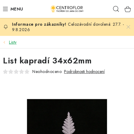
Přejít
Hleda
na
obsah
Celozávodní dovolená: 27.7. -
SEZÓNNÍ TVOŘENÍ
9.8.2026
DŘEVĚNÉ VÝROBKY
Listy
MEDAILE
List kapradí 34x62mm
Neohodnoceno
Podrobnosti hodnocení
PLACKY A MAGNETKY
VŠE PRO TVOŘENÍ
KVĚTINY A LISTY
SVATBA