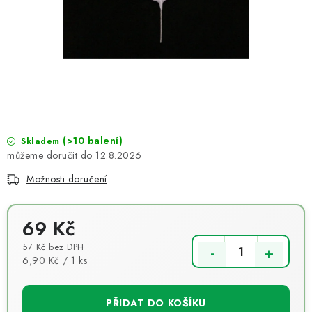
NOVINKY
TIPY NA TVOŘENÍ
Dopravné
Kontaktujte nás
O nás - kdo jsme?
Hodnocení obchodu
Obchodní podmínky
Podmínky ochrany osobních údajů
Jak získat lepší ceny?
(>10 balení)
Moje objednávka
Skladem
12.8.2026
Možnosti doručení
69 Kč
57 Kč bez DPH
Měrná cena:
6,90 Kč / 1 ks
PŘIDAT DO KOŠÍKU