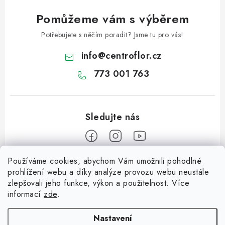
Pomůžeme vám s výběrem
Potřebujete s něčím poradit? Jsme tu pro vás!
info
@
centroflor.cz
773 001 763
Používáme cookies, abychom Vám umožnili pohodlné
Z
prohlížení webu a díky analýze provozu webu neustále
á
zlepšovali jeho funkce, výkon a použitelnost. Více
Informace pro vás
p
informací
zde
.
a
Dopravné
Tipy na tvoření
t
Nastavení