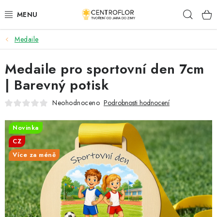
Přejít
Hleda
na
obsah
Medaile
SEZÓNNÍ TVOŘENÍ
Medaile pro sportovní den 7cm
DŘEVĚNÉ VÝROBKY
| Barevný potisk
MEDAILE
Neohodnoceno
Podrobnosti hodnocení
PLACKY A MAGNETKY
Novinka
CZ
VŠE PRO TVOŘENÍ
Více za méně
KVĚTINY A LISTY
SVATBA