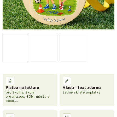
NOVINKY
TIPY NA TVOŘENÍ
Dopravné
Kontaktujte nás
O nás - kdo jsme?
Hodnocení obchodu
Obchodní podmínky
Podmínky ochrany osobních údajů
Jak získat lepší ceny?
Moje objednávka
Platba na fakturu
Vlastní text zdarma
pro školky, školy,
žádné skryté poplatky
organizace, SDH, města a
obce,...