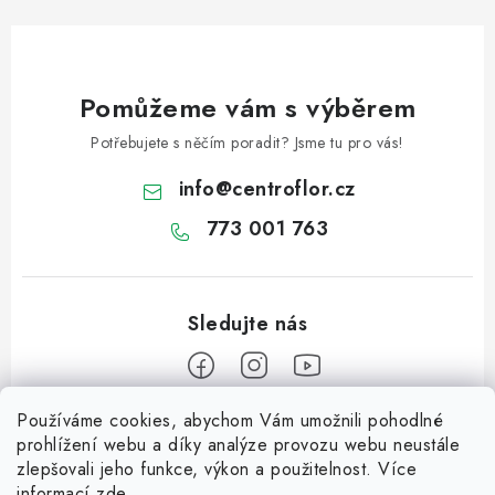
Pomůžeme vám s výběrem
Potřebujete s něčím poradit? Jsme tu pro vás!
info
@
centroflor.cz
773 001 763
Používáme cookies, abychom Vám umožnili pohodlné
Z
prohlížení webu a díky analýze provozu webu neustále
á
zlepšovali jeho funkce, výkon a použitelnost. Více
Informace pro vás
p
informací
zde
.