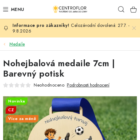
Přejít
Hleda
na
obsah
Celozávodní dovolená: 27.7. -
SEZÓNNÍ TVOŘENÍ
9.8.2026
DŘEVĚNÉ VÝROBKY
Medaile
MEDAILE
Nohejbalová medaile 7cm |
Barevný potisk
PLACKY A MAGNETKY
Neohodnoceno
Podrobnosti hodnocení
VŠE PRO TVOŘENÍ
Novinka
KVĚTINY A LISTY
CZ
Více za méně
SVATBA