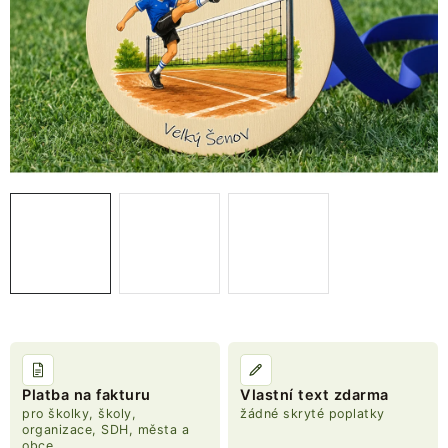
NOVINKY
TIPY NA TVOŘENÍ
Dopravné
Kontaktujte nás
O nás - kdo jsme?
Hodnocení obchodu
Obchodní podmínky
Podmínky ochrany osobních údajů
Jak získat lepší ceny?
Moje objednávka
Platba na fakturu
Vlastní text zdarma
pro školky, školy,
žádné skryté poplatky
organizace, SDH, města a
obce,...