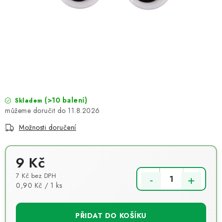
NOVINKY
TIPY NA TVOŘENÍ
Dopravné
Kontaktujte nás
O nás - kdo jsme?
Hodnocení obchodu
Obchodní podmínky
Podmínky ochrany osobních údajů
Jak získat lepší ceny?
(>10 balení)
Moje objednávka
Skladem
11.8.2026
Možnosti doručení
9 Kč
7 Kč bez DPH
Měrná cena:
0,90 Kč / 1 ks
PŘIDAT DO KOŠÍKU