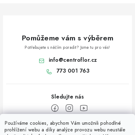
Pomůžeme vám s výběrem
Potřebujete s něčím poradit? Jsme tu pro vás!
info
@
centroflor.cz
773 001 763
Používáme cookies, abychom Vám umožnili pohodlné
Z
prohlížení webu a díky analýze provozu webu neustále
á