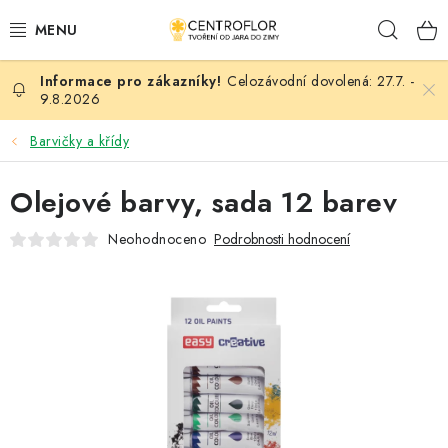
Přejít
Hleda
na
obsah
Celozávodní dovolená: 27.7. -
SEZÓNNÍ TVOŘENÍ
9.8.2026
DŘEVĚNÉ VÝROBKY
Barvičky a křídy
MEDAILE
Olejové barvy, sada 12 barev
Neohodnoceno
Podrobnosti hodnocení
PLACKY A MAGNETKY
VŠE PRO TVOŘENÍ
KVĚTINY A LISTY
SVATBA