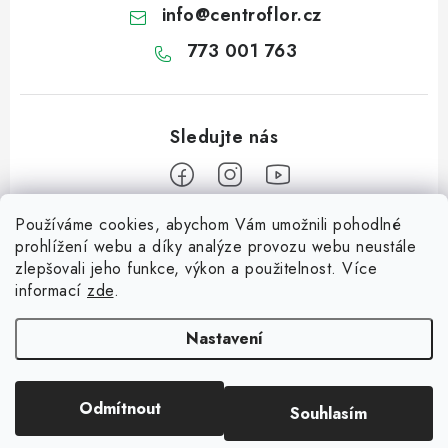
info
@
centroflor.cz
773 001 763
Používáme cookies, abychom Vám umožnili pohodlné
Z
prohlížení webu a díky analýze provozu webu neustále
á
zlepšovali jeho funkce, výkon a použitelnost. Více
Informace pro vás
p
informací
zde
.
a
Dopravné
Tipy na tvoření
t
Nastavení
Kontaktujte nás
í
Jutový Mikuláš, anděl a čert - perfektní zábava pro děti
O nás - kdo jsme?
Odmítnout
Souhlasím
Copyright 2026
CENTROFLOR, s.r.o.
. Všechna práva vyhrazena.
Mikuláš, anděl a čert - perfektní tvoření pro děti
Hodnocení obchodu
Vytvořil Shoptet