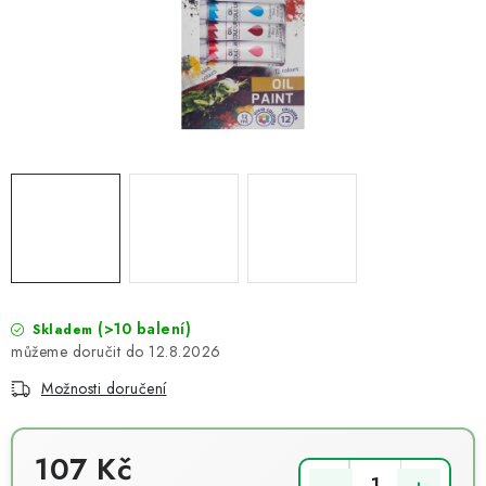
NOVINKY
TIPY NA TVOŘENÍ
Dopravné
Kontaktujte nás
O nás - kdo jsme?
Hodnocení obchodu
Obchodní podmínky
Podmínky ochrany osobních údajů
Jak získat lepší ceny?
Moje objednávka
(>10 balení)
Skladem
12.8.2026
Možnosti doručení
107 Kč