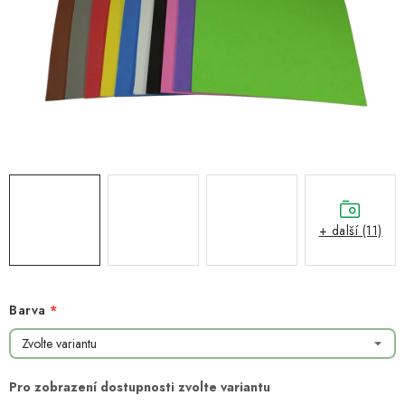
NOVINKY
TIPY NA TVOŘENÍ
Dopravné
Kontaktujte nás
O nás - kdo jsme?
Hodnocení obchodu
Obchodní podmínky
Podmínky ochrany osobních údajů
Jak získat lepší ceny?
Moje objednávka
+ další (11)
Barva