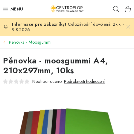
Přejít
Hleda
na
obsah
Celozávodní dovolená: 27.7. -
SEZÓNNÍ TVOŘENÍ
9.8.2026
DŘEVĚNÉ VÝROBKY
Pěnovka - Moosgummi
MEDAILE
Pěnovka - moosgummi A4,
210x297mm, 10ks
PLACKY A MAGNETKY
Neohodnoceno
Podrobnosti hodnocení
VŠE PRO TVOŘENÍ
KVĚTINY A LISTY
SVATBA