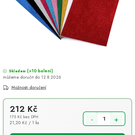
NOVINKY
TIPY NA TVOŘENÍ
Dopravné
Kontaktujte nás
O nás - kdo jsme?
Hodnocení obchodu
Obchodní podmínky
Podmínky ochrany osobních údajů
Jak získat lepší ceny?
Moje objednávka
(>10 balení)
Skladem
12.8.2026
Možnosti doručení
212 Kč
175 Kč bez DPH
Měrná cena:
21,20 Kč / 1 ks