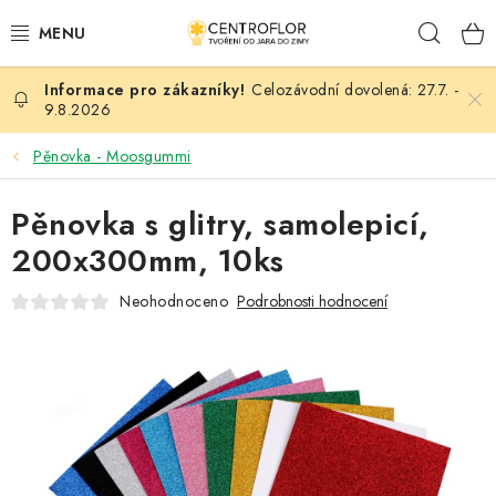
Přejít
Hleda
na
obsah
Celozávodní dovolená: 27.7. -
SEZÓNNÍ TVOŘENÍ
9.8.2026
DŘEVĚNÉ VÝROBKY
Pěnovka - Moosgummi
MEDAILE
Pěnovka s glitry, samolepicí,
200x300mm, 10ks
PLACKY A MAGNETKY
Neohodnoceno
Podrobnosti hodnocení
VŠE PRO TVOŘENÍ
KVĚTINY A LISTY
SVATBA