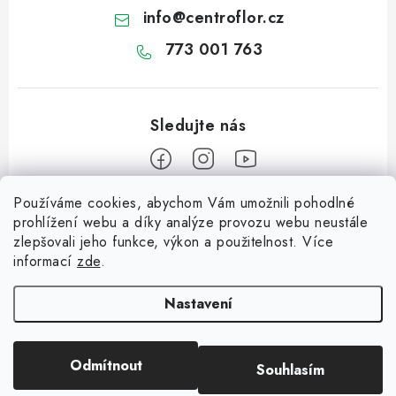
info
@
centroflor.cz
773 001 763
Používáme cookies, abychom Vám umožnili pohodlné
Z
prohlížení webu a díky analýze provozu webu neustále
á
zlepšovali jeho funkce, výkon a použitelnost. Více
Informace pro vás
p
informací
zde
.
a
Dopravné
Tipy na tvoření
t
Nastavení
Kontaktujte nás
í
Jutový Mikuláš, anděl a čert - perfektní zábava pro děti
O nás - kdo jsme?
Odmítnout
Souhlasím
Copyright 2026
CENTROFLOR, s.r.o.
. Všechna práva vyhrazena.
Mikuláš, anděl a čert - perfektní tvoření pro děti
Hodnocení obchodu
Vytvořil Shoptet