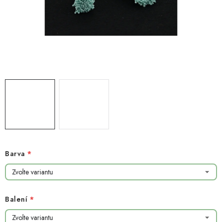
NOVINKY
TIPY NA TVOŘENÍ
Dopravné
Kontaktujte nás
O nás - kdo jsme?
Hodnocení obchodu
Obchodní podmínky
Podmínky ochrany osobních údajů
Jak získat lepší ceny?
Moje objednávka
Barva
Balení