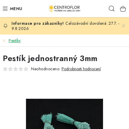
Přejít
Hleda
na
obsah
Celozávodní dovolená: 27.7. -
SEZÓNNÍ TVOŘENÍ
9.8.2026
DŘEVĚNÉ VÝROBKY
Pestíky
MEDAILE
Pestík jednostranný 3mm
Neohodnoceno
Podrobnosti hodnocení
PLACKY A MAGNETKY
VŠE PRO TVOŘENÍ
KVĚTINY A LISTY
SVATBA