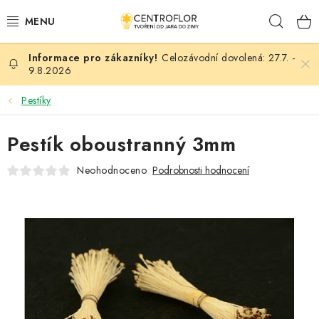
Přejít
Hleda
na
obsah
Celozávodní dovolená: 27.7. -
SEZÓNNÍ TVOŘENÍ
9.8.2026
DŘEVĚNÉ VÝROBKY
Pestíky
MEDAILE
Pestík oboustranný 3mm
Neohodnoceno
Podrobnosti hodnocení
PLACKY A MAGNETKY
VŠE PRO TVOŘENÍ
KVĚTINY A LISTY
SVATBA