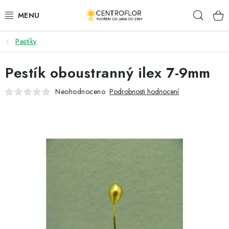
Přejít
Hleda
na
obsah
Pestíky
SEZÓNNÍ TVOŘENÍ
Pestík oboustranný ilex 7-9mm
DŘEVĚNÉ VÝROBKY
Neohodnoceno
Podrobnosti hodnocení
MEDAILE
PLACKY A MAGNETKY
VŠE PRO TVOŘENÍ
KVĚTINY A LISTY
SVATBA