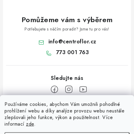
Pomůžeme vám s výběrem
Potřebujete s něčím poradit? Jsme tu pro vás!
info
@
centroflor.cz
773 001 763
Používáme cookies, abychom Vám umožnili pohodlné
Z
prohlížení webu a díky analýze provozu webu neustále
á
zlepšovali jeho funkce, výkon a použitelnost. Více
Informace pro vás
p
informací
zde
.
a
Dopravné