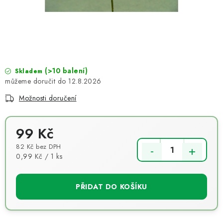
NOVINKY
TIPY NA TVOŘENÍ
Dopravné
Kontaktujte nás
O nás - kdo jsme?
Hodnocení obchodu
Obchodní podmínky
(>10 balení)
Skladem
12.8.2026
Podmínky ochrany osobních údajů
Jak získat lepší ceny?
Možnosti doručení
Moje objednávka
99 Kč
82 Kč bez DPH
Měrná cena:
0,99 Kč / 1 ks
PŘIDAT DO KOŠÍKU