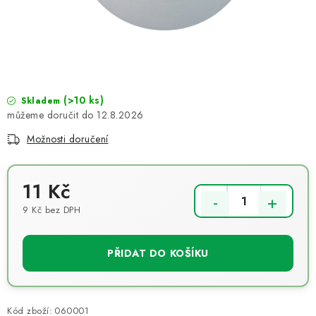
NOVINKY
TIPY NA TVOŘENÍ
Dopravné
Kontaktujte nás
O nás - kdo jsme?
Hodnocení obchodu
Obchodní podmínky
(>10 ks)
Skladem
12.8.2026
Podmínky ochrany osobních údajů
Jak získat lepší ceny?
Možnosti doručení
Moje objednávka
11 Kč
9 Kč bez DPH
Měrná cena:
PŘIDAT DO KOŠÍKU
Kód zboží:
060001