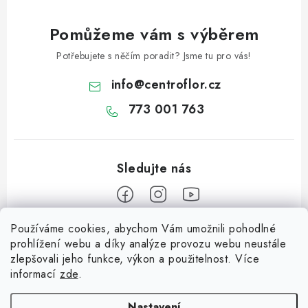
Pomůžeme vám s výběrem
Potřebujete s něčím poradit? Jsme tu pro vás!
info
@
centroflor.cz
773 001 763
Používáme cookies, abychom Vám umožnili pohodlné
Z
prohlížení webu a díky analýze provozu webu neustále
á
zlepšovali jeho funkce, výkon a použitelnost. Více
Informace pro vás
p
informací
zde
.
a
Dopravné
Tipy na tvoření
Nastavení