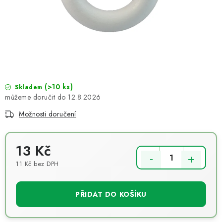
NOVINKY
TIPY NA TVOŘENÍ
Dopravné
Kontaktujte nás
O nás - kdo jsme?
Hodnocení obchodu
Obchodní podmínky
Podmínky ochrany osobních údajů
Jak získat lepší ceny?
(>10 ks)
Skladem
12.8.2026
Moje objednávka
Možnosti doručení
13 Kč
11 Kč bez DPH
Měrná cena:
PŘIDAT DO KOŠÍKU