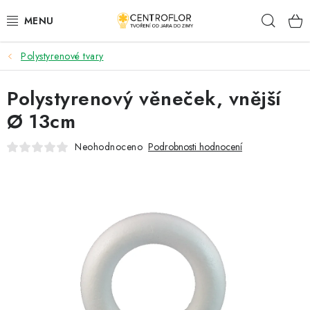
Přejít
Hleda
na
obsah
Polystyrenové tvary
SEZÓNNÍ TVOŘENÍ
Polystyrenový věneček, vnější
DŘEVĚNÉ VÝROBKY
Ø 13cm
MEDAILE
Neohodnoceno
Podrobnosti hodnocení
PLACKY A MAGNETKY
VŠE PRO TVOŘENÍ
KVĚTINY A LISTY
SVATBA