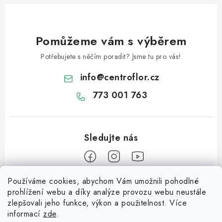
Pomůžeme vám s výběrem
Potřebujete s něčím poradit? Jsme tu pro vás!
info
@
centroflor.cz
773 001 763
Používáme cookies, abychom Vám umožnili pohodlné
Z
prohlížení webu a díky analýze provozu webu neustále
á
zlepšovali jeho funkce, výkon a použitelnost. Více
Informace pro vás
p
informací
zde
.