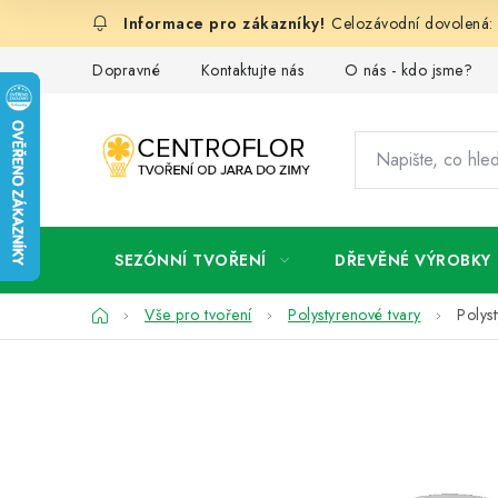
Přejít
Celozávodní dovolená: 
na
obsah
Dopravné
Kontaktujte nás
O nás - kdo jsme?
SEZÓNNÍ TVOŘENÍ
DŘEVĚNÉ VÝROBKY
Domů
Vše pro tvoření
Polystyrenové tvary
Polys