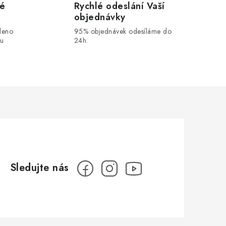
vé
Rychlé odeslání Vaší
objednávky
leno
95% objednávek odesíláme do
ou
24h.