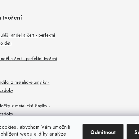
a tvoření
uláš, anděl a čert - perfektní
o děti
nděl a čert - perfektní tvoření
ndílci z metalické žinylky -
ozdoby
ločky z metalické žinylky -
ozdoby
cookies, abychom Vám umožnili
Odmítnout
S
ohlížení webu a díky analýze