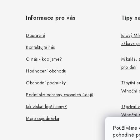
Z
á
Informace pro vás
Tipy n
p
a
Dopravné
Jutový Mik
zábava pr
t
Kontaktujte nás
í
O nás - kdo jsme?
Mikuláš, a
pro děti
Hodnocení obchodu
Obchodní podmínky
Třpytiví a
Vánoční 
Podmínky ochrany osobních údajů
Jak získat lepší ceny?
Třpytivé v
Vánoční 
Moje objednávka
Používáme 
pohodlné pr