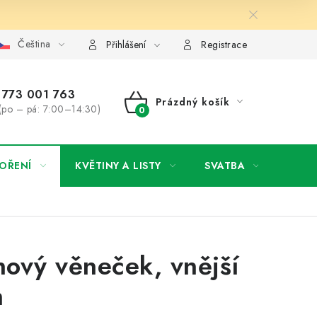
Čeština
y osobních údajů
Jak získat lepší ceny?
Moje objednávka
Přihlášení
Registrace
773 001 763
Prázdný košík
(po – pá: 7:00–14:30)
NÁKUPNÍ
KOŠÍK
OŘENÍ
KVĚTINY A LISTY
SVATBA
NOVI
nový věneček, vnější
m