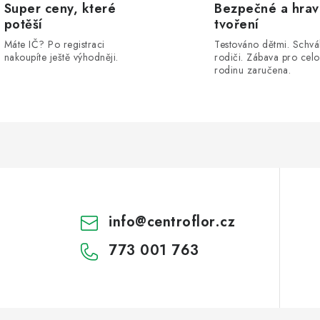
Super ceny, které
Bezpečné a hra
potěší
tvoření
Máte IČ? Po registraci
Testováno dětmi. Schvá
nakoupíte ještě výhodněji.
rodiči. Zábava pro cel
rodinu zaručena.
info
@
centroflor.cz
773 001 763