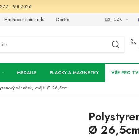
27.7. - 9.8.2026
CZK
Hodnocení obchodu
Obchodní podmínky
Podmínky ochran
MEDAILE
PLACKY A MAGNETKY
VŠE PRO TV
tyrenový věneček, vnější Ø 26,5cm
Polystyre
Ø 26,5c