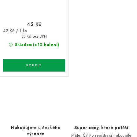
42 Kč
Měrná
42 Kč / 1 ks
cena:
35 Kč bez DPH
(>10 balení)
Skladem
O
v
l
á
d
Nakupujete u českého
Super ceny, které potěší
a
výrobce
Máte IČ? Po registraci nakoupíte