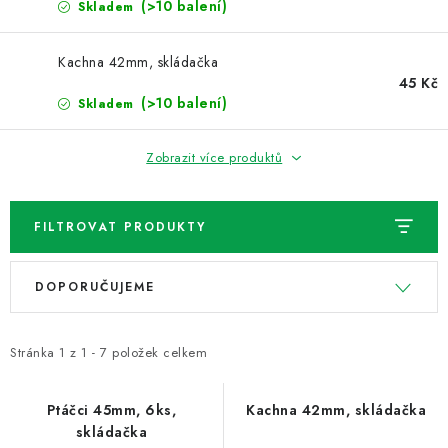
NOVINKY
(>10 balení)
Skladem
TIPY NA TVOŘENÍ
Kachna 42mm, skládačka
45 Kč
(>10 balení)
Skladem
Dopravné
Kontaktujte nás
O nás - kdo jsme?
Hodnocení obchodu
Obchodní podmínky
Zobrazit více produktů
Podmínky ochrany osobních údajů
Jak získat lepší ceny?
Moje objednávka
FILTROVAT PRODUKTY
V
Ř
DOPORUČUJEME
ý
a
p
z
i
e
Stránka
1
z
1
-
7
položek celkem
s
n
p
í
Ptáčci 45mm, 6ks,
Kachna 42mm, skládačka
skládačka
r
p