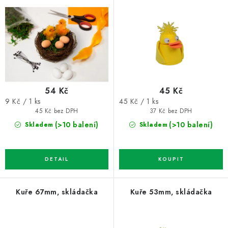
o
r
d
o
u
d
k
u
t
k
ů
t
54 Kč
45 Kč
ů
Měrná
Měrná
9 Kč / 1 ks
45 Kč / 1 ks
cena:
cena:
45 Kč bez DPH
37 Kč bez DPH
(>10 balení)
(>10 balení)
Skladem
Skladem
Kuře 67mm, skládačka
Kuře 53mm, skládačka