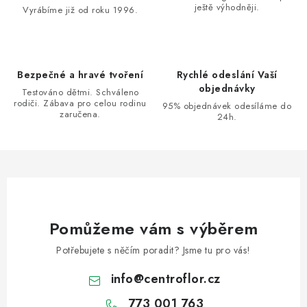
ještě výhodněji.
c
Vyrábíme již od roku 1996.
í
p
r
Bezpečné a hravé tvoření
Rychlé odeslání Vaší
v
objednávky
Testováno dětmi. Schváleno
k
rodiči. Zábava pro celou rodinu
95% objednávek odesíláme do
zaručena.
y
24h.
v
ý
p
i
s
u
Pomůžeme vám s výběrem
Potřebujete s něčím poradit? Jsme tu pro vás!
info
@
centroflor.cz
773 001 763