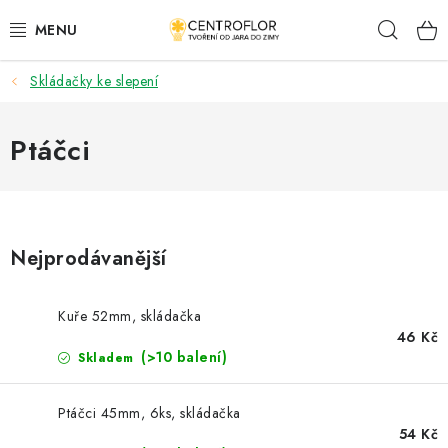
Přejít
Hleda
na
obsah
Skládačky ke slepení
SEZÓNNÍ TVOŘENÍ
DŘEVĚNÉ VÝROBKY
Ptáčci
MEDAILE
PLACKY A MAGNETKY
Nejprodávanější
VŠE PRO TVOŘENÍ
Kuře 52mm, skládačka
46 Kč
KVĚTINY A LISTY
(>10 balení)
Skladem
SVATBA
Ptáčci 45mm, 6ks, skládačka
54 Kč