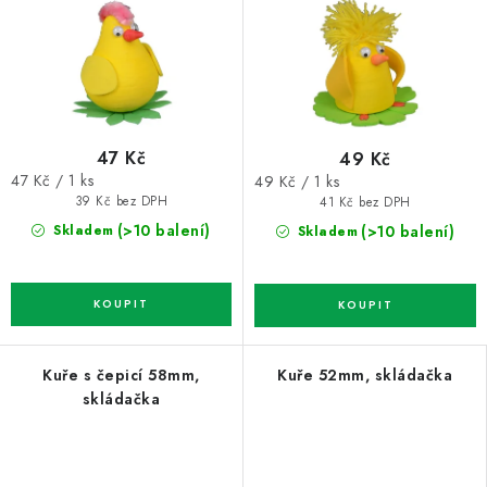
47 Kč
49 Kč
Měrná
Měrná
47 Kč / 1 ks
49 Kč / 1 ks
cena:
cena:
39 Kč bez DPH
41 Kč bez DPH
(>10 balení)
(>10 balení)
Skladem
Skladem
Kuře s čepicí 58mm,
Kuře 52mm, skládačka
skládačka