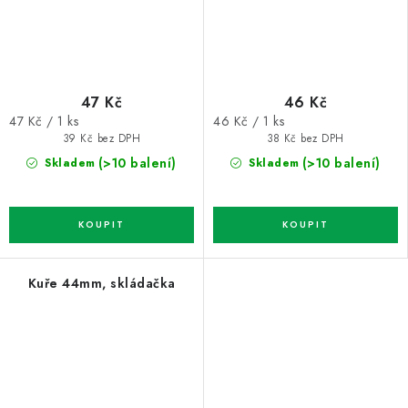
47 Kč
46 Kč
Měrná
Měrná
47 Kč / 1 ks
46 Kč / 1 ks
cena:
cena:
39 Kč bez DPH
38 Kč bez DPH
(>10 balení)
(>10 balení)
Skladem
Skladem
Kuře 44mm, skládačka