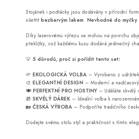
Stojánek i podtácky jsou dodávány v přírodní for
ošetřit
bezbarvým lakem
.
Nevhodné do myčky 
Díky laserovému výřezu se mohou na povrchu obje
překližky, což každému kusu dodává jedinečný cha
💡
5 důvodů, proč si pořídit tento set:
🌱
EKOLOGICKÁ VOLBA
– Vyrobeno z udržitel
🎨
ELEGANTNÍ DESIGN
– Moderní a nadčasový 
🍽️
PERFEKTNÍ PRO HOSTINY
– Uděláte skvělý d
🎁
SKVĚLÝ DÁREK
– Ideální volba k narozeninám,
🏡
ČESKÁ VÝROBA
– Podpoříte tradičního česk
Dodejte svému stolu styl a praktičnost s tímto e