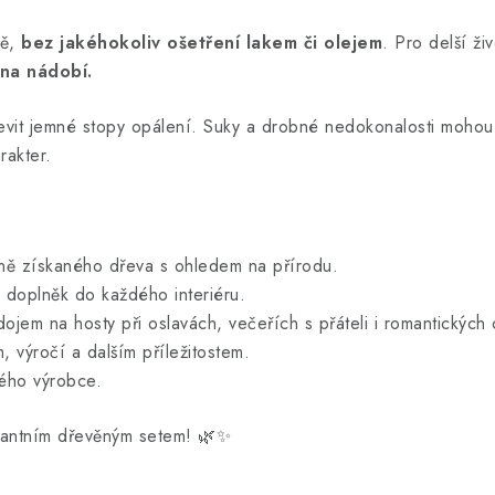
mě,
bez jakéhokoliv ošetření lakem či olejem
. Pro delší ž
na nádobí.
vit jemné stopy opálení. Suky a drobné nedokonalosti mohou 
rakter.
ně získaného dřeva s ohledem na přírodu.
doplněk do každého interiéru.
ojem na hosty při oslavách, večeřích s přáteli i romantických 
 výročí a dalším příležitostem.
ého výrobce.
legantním dřevěným setem! 🌿✨