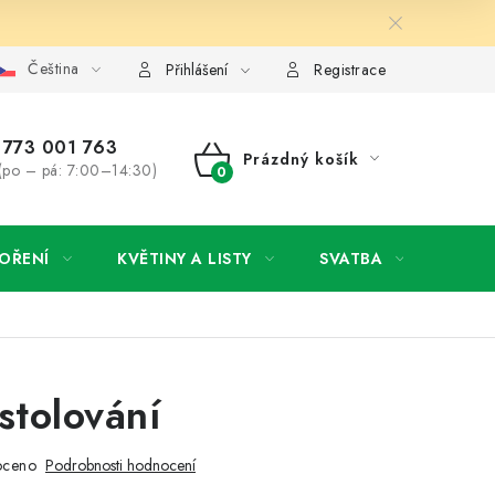
Čeština
y osobních údajů
Jak získat lepší ceny?
Moje objednávka
Přihlášení
Registrace
773 001 763
Prázdný košík
(po – pá: 7:00–14:30)
NÁKUPNÍ
KOŠÍK
OŘENÍ
KVĚTINY A LISTY
SVATBA
NOVI
stolování
oceno
Podrobnosti hodnocení