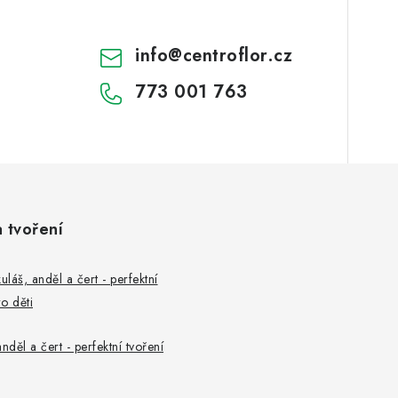
info
@
centroflor.cz
773 001 763
a tvoření
uláš, anděl a čert - perfektní
o děti
nděl a čert - perfektní tvoření