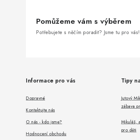
Pomůžeme vám s výběrem
Potřebujete s něčím poradit? Jsme tu pro vás!
Z
á
Informace pro vás
Tipy n
p
a
Dopravné
Jutový Mik
zábava pr
t
Kontaktujte nás
í
O nás - kdo jsme?
Mikuláš, a
pro děti
Hodnocení obchodu