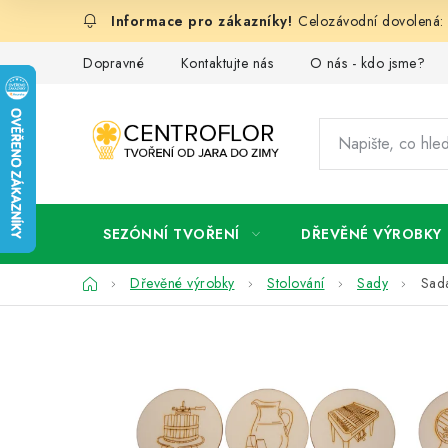
Přejít
Celozávodní dovolená: 
na
obsah
Dopravné
Kontaktujte nás
O nás - kdo jsme?
SEZÓNNÍ TVOŘENÍ
DŘEVĚNÉ VÝROBKY
Domů
Dřevěné výrobky
Stolování
Sady
Sada