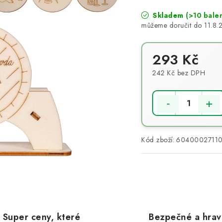
Skladem
(>10 balen
11.8.
293 Kč
242 Kč bez DPH
Měrná cena:
Kód zboží:
6040002711
Super ceny, které
Bezpečné a hra