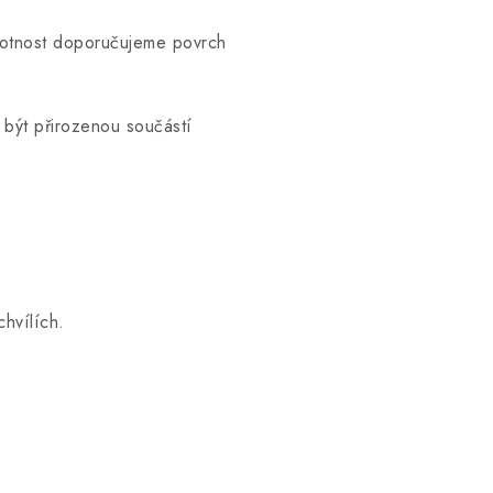
ivotnost doporučujeme povrch
být přirozenou součástí
chvílích.