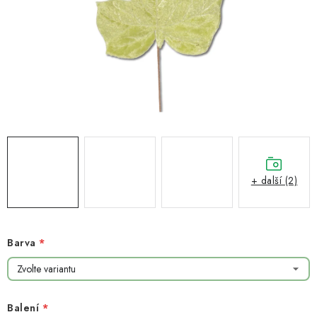
NOVINKY
TIPY NA TVOŘENÍ
Dopravné
Kontaktujte nás
O nás - kdo jsme?
Hodnocení obchodu
Obchodní podmínky
Podmínky ochrany osobních údajů
Jak získat lepší ceny?
Moje objednávka
+ další (2)
Barva
Balení