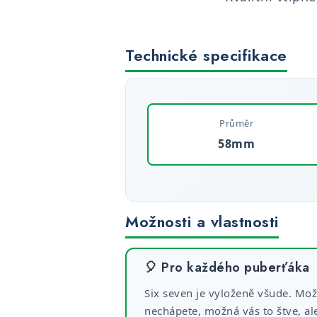
Technické specifikace
Průměr
58mm
Možnosti a vlastnosti
🎈 Pro každého puberťáka
Six seven je vyloženě všude. Mož
nechápete, možná vás to štve, ale