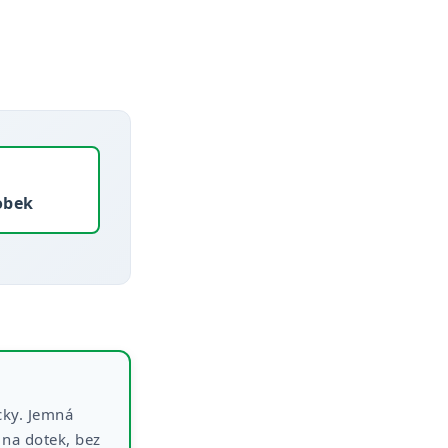
obek
icky. Jemná
 na dotek, bez