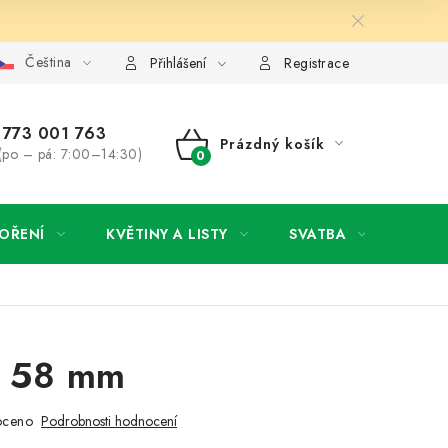
Čeština
y osobních údajů
Jak získat lepší ceny?
Moje objednávka
Přihlášení
Registrace
773 001 763
Prázdný košík
(po – pá: 7:00–14:30)
NÁKUPNÍ
KOŠÍK
OŘENÍ
KVĚTINY A LISTY
SVATBA
NOVI
n 58 mm
oceno
Podrobnosti hodnocení