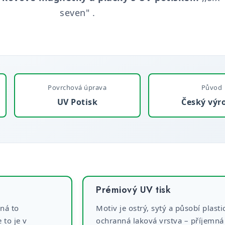
seven" .
Povrchová úprava
Původ
UV Potisk
Český výr
Prémiový UV tisk
ná to
Motiv je ostrý, sytý a působí plast
 to je v
ochranná laková vrstva – příjemná