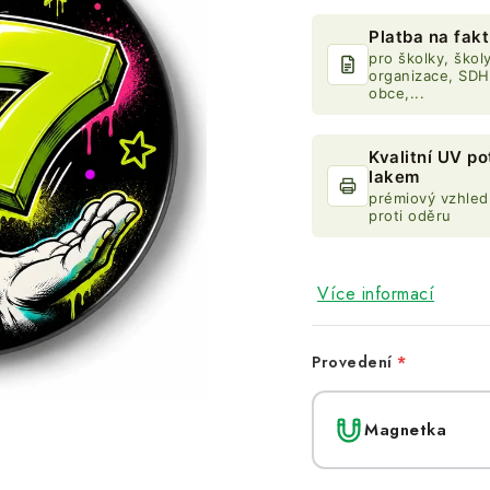
Platba na fak
pro školky, školy
organizace, SDH
obce,...
Kvalitní UV po
lakem
prémiový vzhled
proti oděru
Více informací
Provedení
Magnetka