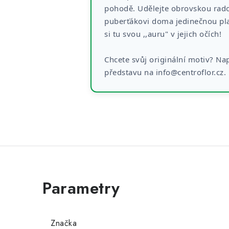
pohodě. Udělejte obrovskou rad
puberťákovi doma jedinečnou pla
si tu svou ,,auru" v jejich očích!
Chcete svůj originální motiv? Na
představu na info@centroflor.cz.
Značka