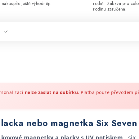
nakoupíte ještě výhodněji.
rodiči. Zábava pro cel
rodinu zaručena.
rsonalizaci
nelze zaslat na dobírku
. Platba pouze převodem 
lacka nebo magnetka Six Seven 
é
kovové magnetky a placky s UV potiskem
,,six