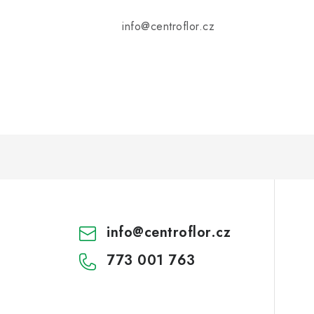
info@centroflor.cz
info
@
centroflor.cz
773 001 763