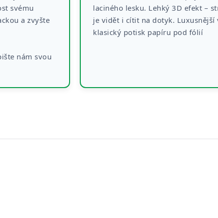
ost svému
laciného lesku. Lehký 3D efekt – st
ckou a zvyšte
je vidět i cítit na dotyk. Luxusnější
klasický potisk papíru pod fólií
pište nám svou