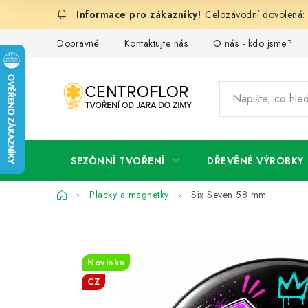
Přejít
Celozávodní dovolená: 
na
obsah
Dopravné
Kontaktujte nás
O nás - kdo jsme?
SEZÓNNÍ TVOŘENÍ
DŘEVĚNÉ VÝROBKY
Domů
Placky a magnetky
Six Seven 58 mm
Novinka
CZ