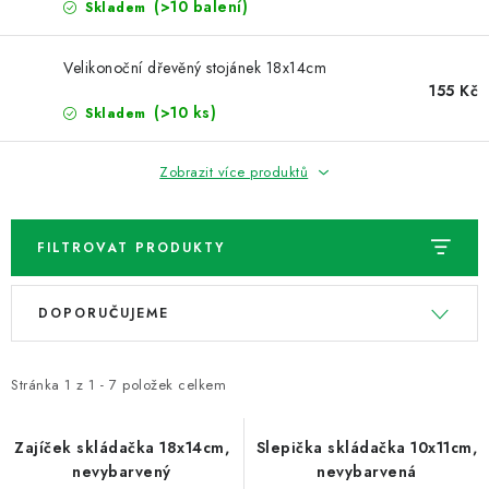
NOVINKY
(>10 balení)
Skladem
TIPY NA TVOŘENÍ
Velikonoční dřevěný stojánek 18x14cm
155 Kč
(>10 ks)
Skladem
Dopravné
Kontaktujte nás
O nás - kdo jsme?
Hodnocení obchodu
Obchodní podmínky
Zobrazit více produktů
Podmínky ochrany osobních údajů
Jak získat lepší ceny?
Moje objednávka
FILTROVAT PRODUKTY
V
Ř
DOPORUČUJEME
ý
a
p
z
i
e
Stránka
1
z
1
-
7
položek celkem
s
n
p
í
Zajíček skládačka 18x14cm,
Slepička skládačka 10x11cm,
nevybarvený
nevybarvená
r
p