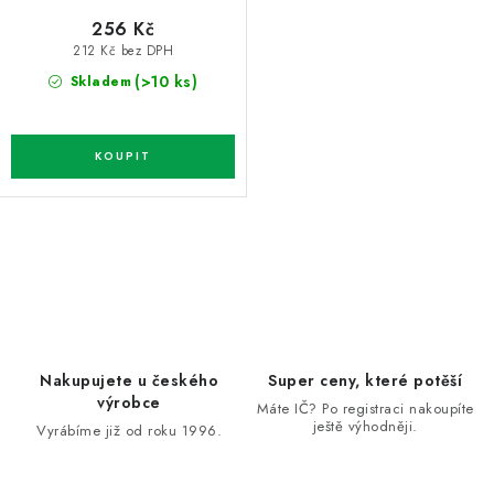
256 Kč
212 Kč bez DPH
(>10 ks)
Skladem
O
v
l
á
d
Nakupujete u českého
Super ceny, které potěší
a
výrobce
Máte IČ? Po registraci nakoupíte
ještě výhodněji.
c
Vyrábíme již od roku 1996.
í
p