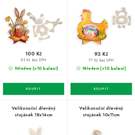
o
r
d
o
u
d
k
u
t
k
ů
t
100 Kč
93 Kč
ů
83 Kč bez DPH
77 Kč bez DPH
(>10 balení)
(>10 balení)
Skladem
Skladem
Velikonoční dřevěný
Velikonoční dřevěný
stojánek 18x14cm
stojánek 10x11cm