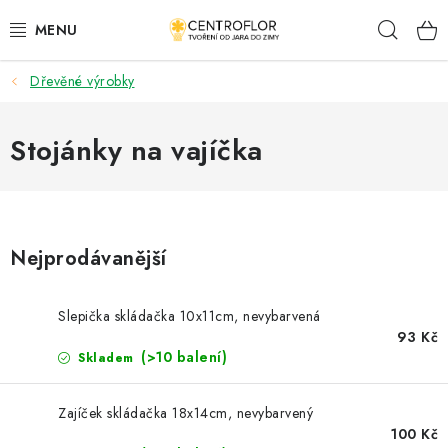
Přejít
Hleda
na
obsah
Dřevěné výrobky
SEZÓNNÍ TVOŘENÍ
DŘEVĚNÉ VÝROBKY
Stojánky na vajíčka
MEDAILE
PLACKY A MAGNETKY
Nejprodávanější
VŠE PRO TVOŘENÍ
Slepička skládačka 10x11cm, nevybarvená
93 Kč
KVĚTINY A LISTY
(>10 balení)
Skladem
SVATBA
Zajíček skládačka 18x14cm, nevybarvený
100 Kč