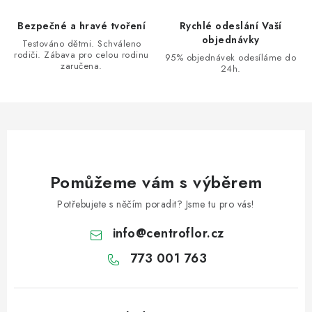
r
Bezpečné a hravé tvoření
Rychlé odeslání Vaší
v
objednávky
Testováno dětmi. Schváleno
k
rodiči. Zábava pro celou rodinu
95% objednávek odesíláme do
zaručena.
y
24h.
v
ý
p
i
s
u
Pomůžeme vám s výběrem
Potřebujete s něčím poradit? Jsme tu pro vás!
info
@
centroflor.cz
773 001 763