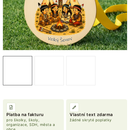
NOVINKY
TIPY NA TVOŘENÍ
Dopravné
Kontaktujte nás
O nás - kdo jsme?
Hodnocení obchodu
Obchodní podmínky
Podmínky ochrany osobních údajů
Jak získat lepší ceny?
Moje objednávka
Platba na fakturu
Vlastní text zdarma
pro školky, školy,
žádné skryté poplatky
organizace, SDH, města a
obce,...