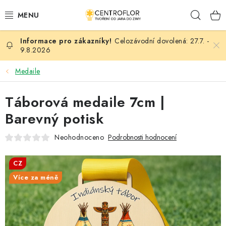
Přejít
Hleda
na
obsah
Celozávodní dovolená: 27.7. -
SEZÓNNÍ TVOŘENÍ
9.8.2026
DŘEVĚNÉ VÝROBKY
Medaile
MEDAILE
Táborová medaile 7cm |
Barevný potisk
PLACKY A MAGNETKY
Neohodnoceno
Podrobnosti hodnocení
VŠE PRO TVOŘENÍ
CZ
KVĚTINY A LISTY
Více za méně
SVATBA