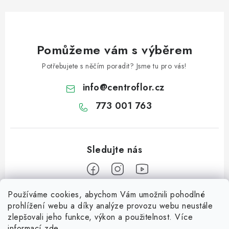
Pomůžeme vám s výběrem
Potřebujete s něčím poradit? Jsme tu pro vás!
info
@
centroflor.cz
773 001 763
Používáme cookies, abychom Vám umožnili pohodlné
Z
prohlížení webu a díky analýze provozu webu neustále
á
zlepšovali jeho funkce, výkon a použitelnost. Více
Informace pro vás
p
informací
zde
.