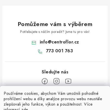
Pomůžeme vám s výběrem
Potřebujete s něčím poradit? Jsme tu pro vás!
info
@
centroflor.cz
773 001 763
Používáme cookies, abychom Vám umožnili pohodlné
Z
prohlížení webu a díky analýze provozu webu neustále
á
zlepšovali jeho funkce, výkon a použitelnost. Více
Informace pro vás
p
informací
zde
.