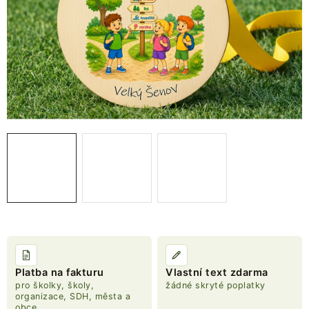
NOVINKY
TIPY NA TVOŘENÍ
Dopravné
Kontaktujte nás
O nás - kdo jsme?
Hodnocení obchodu
Obchodní podmínky
Podmínky ochrany osobních údajů
Jak získat lepší ceny?
Moje objednávka
Platba na fakturu
Vlastní text zdarma
pro školky, školy,
žádné skryté poplatky
organizace, SDH, města a
obce,...