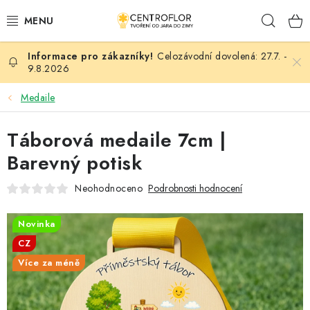
Přejít
Hleda
na
obsah
Celozávodní dovolená: 27.7. -
SEZÓNNÍ TVOŘENÍ
9.8.2026
DŘEVĚNÉ VÝROBKY
Medaile
MEDAILE
Táborová medaile 7cm |
Barevný potisk
PLACKY A MAGNETKY
Neohodnoceno
Podrobnosti hodnocení
VŠE PRO TVOŘENÍ
Novinka
KVĚTINY A LISTY
CZ
Více za méně
SVATBA