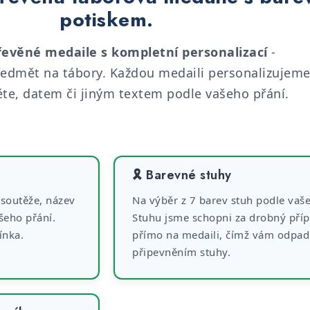
potiskem.
řevěné medaile s kompletní personalizací
-
edmět na tábory. Každou medaili personalizujem
te, datem či jiným textem podle vašeho přání.
🎗️ Barevné stuhy
 soutěže, název
Na výběr z 7 barev stuh podle vaš
šeho přání.
Stuhu jsme schopni za drobný příp
ínka.
přímo na medaili, čímž vám odpadn
připevněním stuhy.