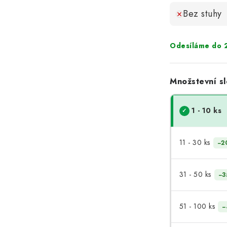
Bez stuhy
Odesíláme do 2
Množstevní sl
1 - 10 ks
11 - 30 ks
−2
31 - 50 ks
−3
51 - 100 ks
−