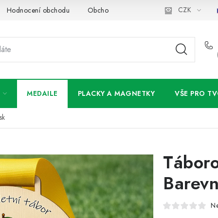
CZK
Hodnocení obchodu
Obchodní podmínky
Podmínky ochran
MEDAILE
PLACKY A MAGNETKY
VŠE PRO TV
sk
Táboro
Barevn
N