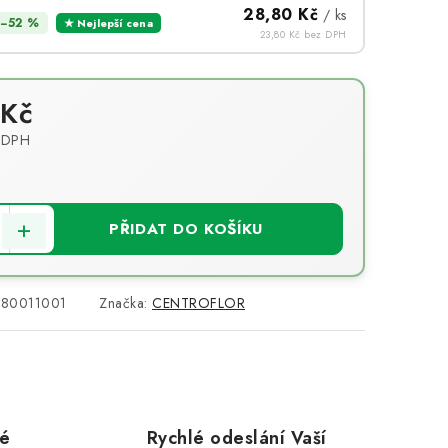
28,80 Kč
/ ks
−52 %
★ Nejlepší cena
23,80 Kč bez DPH
 Kč
 DPH
PŘIDAT DO KOŠÍKU
80011001
Značka:
CENTROFLOR
vé
Rychlé odeslání Vaší