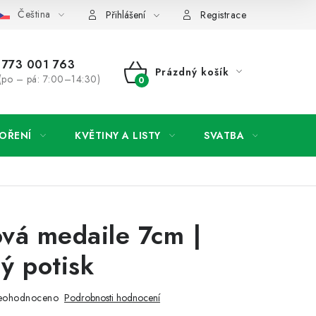
Čeština
y osobních údajů
Jak získat lepší ceny?
Moje objednávka
Přihlášení
Registrace
773 001 763
Prázdný košík
(po – pá: 7:00–14:30)
NÁKUPNÍ
KOŠÍK
OŘENÍ
KVĚTINY A LISTY
SVATBA
NOVI
vá medaile 7cm |
ý potisk
eohodnoceno
Podrobnosti hodnocení