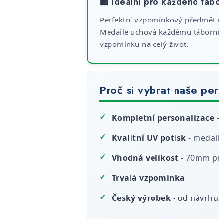
🏫 Ideální pro každého táb
Perfektní vzpomínkový předmět n
Medaile uchová každému táborní
vzpomínku na celý život.
Proč si vybrat naše pe
✓
Kompletní personalizace
-
✓
Kvalitní UV potisk
- medail
✓
Vhodná velikost
- 70mm pr
✓
Trvalá vzpomínka
✓
Český výrobek
- od návrhu