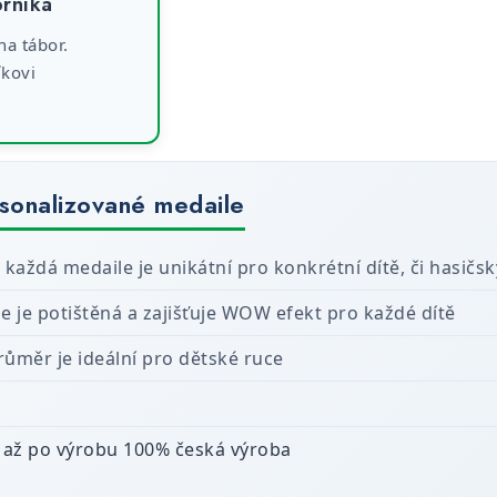
orníka
a tábor.
kovi
rsonalizované medaile
 každá medaile je unikátní pro konkrétní dítě, či hasičsk
e je potištěná a zajišťuje WOW efekt pro každé dítě
ůměr je ideální pro dětské ruce
 až po výrobu 100% česká výroba