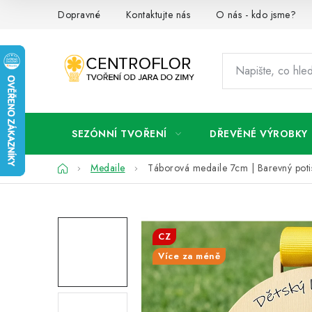
Přejít
Dopravné
Kontaktujte nás
O nás - kdo jsme?
na
obsah
SEZÓNNÍ TVOŘENÍ
DŘEVĚNÉ VÝROBKY
Domů
Medaile
Táborová medaile 7cm | Barevný poti
CZ
Více za méně