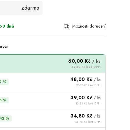
zdarma
-3 dnů
Možnosti doručení
eva
60,00 Kč
/ ks
49,59 Kč bez DPH
48,00 Kč
/ ks
0 %
39,67 Kč bez DPH
39,00 Kč
/ ks
5 %
32,23 Kč bez DPH
34,80 Kč
/ ks
42 %
28,76 Kč bez DPH