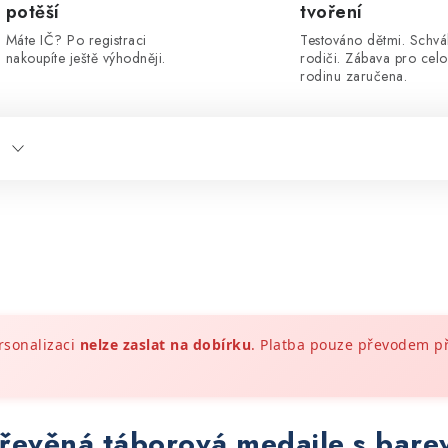
potěší
tvoření
Máte IČ? Po registraci
Testováno dětmi. Schvá
nakoupíte ještě výhodněji.
rodiči. Zábava pro cel
rodinu zaručena.
rsonalizaci
nelze zaslat na dobírku
. Platba pouze převodem 
dřevěná táborová medaile s bar