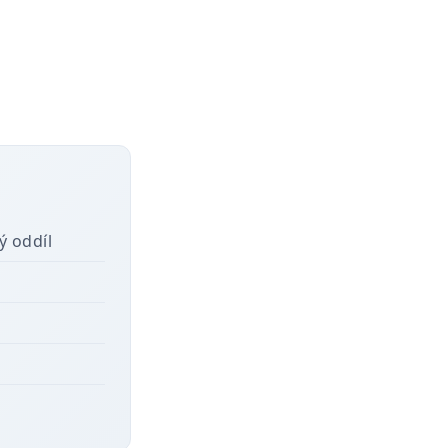
ý oddíl