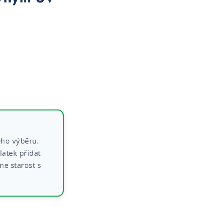
e
eho výběru.
latek přidat
e starost s