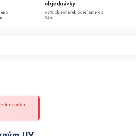
objednávky
leno
95% objednávek odesíláme do
ou
24h.
předem nebo
evným UV