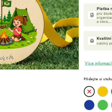
Platba 
pro školk
organiza
a obce,..
Kvalitn
odolný p
Více informací
Přidejte si stuh