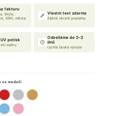
na fakturu
Vlastní text zdarma
y, školy,
ce, SDH, města
žádné skryté poplatky
.
Odesíláme do 2–3
í UV potisk
dnů
roti oděru
rychlá česká výroba
u na medaili