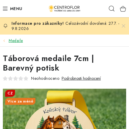
Přejít
Hleda
na
obsah
Celozávodní dovolená: 27.7. -
SEZÓNNÍ TVOŘENÍ
9.8.2026
DŘEVĚNÉ VÝROBKY
Medaile
MEDAILE
Táborová medaile 7cm |
Barevný potisk
PLACKY A MAGNETKY
Neohodnoceno
Podrobnosti hodnocení
VŠE PRO TVOŘENÍ
CZ
KVĚTINY A LISTY
Více za méně
SVATBA