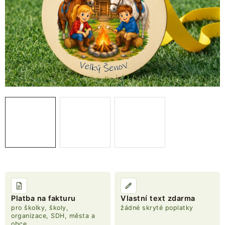
NOVINKY
TIPY NA TVOŘENÍ
Dopravné
Kontaktujte nás
O nás - kdo jsme?
Hodnocení obchodu
Obchodní podmínky
Podmínky ochrany osobních údajů
Jak získat lepší ceny?
Moje objednávka
Platba na fakturu
Vlastní text zdarma
pro školky, školy,
žádné skryté poplatky
organizace, SDH, města a
obce,...