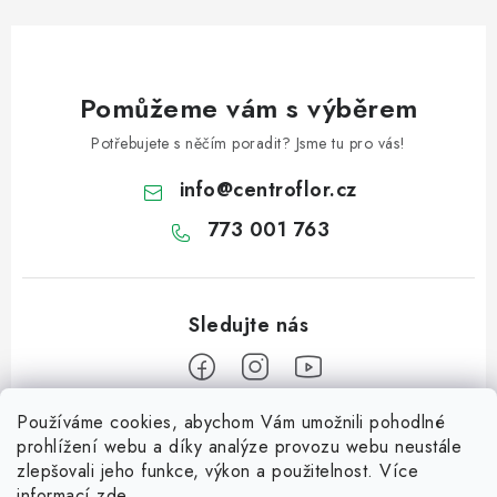
Pomůžeme vám s výběrem
Potřebujete s něčím poradit? Jsme tu pro vás!
info
@
centroflor.cz
773 001 763
Používáme cookies, abychom Vám umožnili pohodlné
Z
prohlížení webu a díky analýze provozu webu neustále
á
zlepšovali jeho funkce, výkon a použitelnost. Více
Informace pro vás
p
informací
zde
.