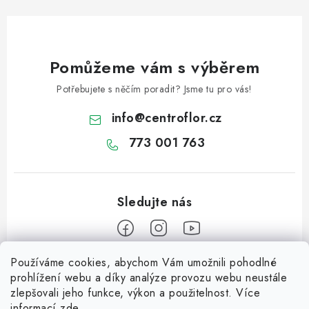
Pomůžeme vám s výběrem
Potřebujete s něčím poradit? Jsme tu pro vás!
info
@
centroflor.cz
773 001 763
Používáme cookies, abychom Vám umožnili pohodlné
Z
prohlížení webu a díky analýze provozu webu neustále
á
zlepšovali jeho funkce, výkon a použitelnost. Více
Informace pro vás
p
informací
zde
.