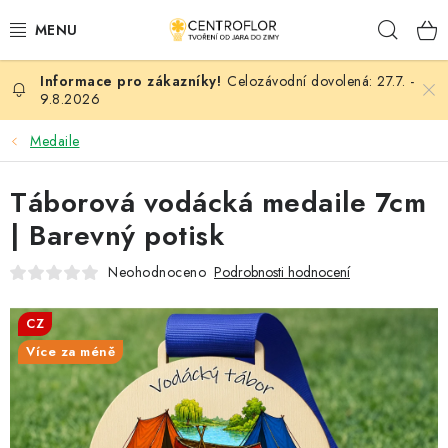
Přejít
Hleda
na
obsah
Celozávodní dovolená: 27.7. -
SEZÓNNÍ TVOŘENÍ
9.8.2026
DŘEVĚNÉ VÝROBKY
Medaile
MEDAILE
Táborová vodácká medaile 7cm
| Barevný potisk
PLACKY A MAGNETKY
Neohodnoceno
Podrobnosti hodnocení
VŠE PRO TVOŘENÍ
CZ
KVĚTINY A LISTY
Více za méně
SVATBA