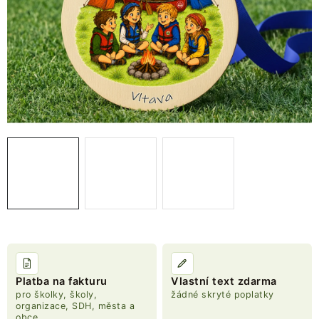
NOVINKY
TIPY NA TVOŘENÍ
Dopravné
Kontaktujte nás
O nás - kdo jsme?
Hodnocení obchodu
Obchodní podmínky
Podmínky ochrany osobních údajů
Jak získat lepší ceny?
Moje objednávka
Platba na fakturu
Vlastní text zdarma
pro školky, školy,
žádné skryté poplatky
organizace, SDH, města a
obce,...