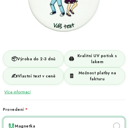
NOVINKY
TIPY NA TVOŘENÍ
Dopravné
Kontaktujte nás
O nás - kdo jsme?
Hodnocení obchodu
Obchodní podmínky
Podmínky ochrany osobních údajů
Jak získat lepší ceny?
Kvalitní UV potisk s
Moje objednávka
📦
🖨️
Výroba do 2-3 dnů
lakem
Možnost platby na
✍️
🧾
Vlastní text v ceně
fakturu
Více informací
Provedení
Magnetka