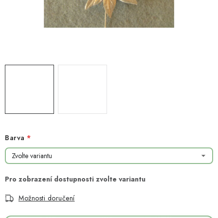
NOVINKY
TIPY NA TVOŘENÍ
Dopravné
Kontaktujte nás
O nás - kdo jsme?
Hodnocení obchodu
Obchodní podmínky
Podmínky ochrany osobních údajů
Jak získat lepší ceny?
Moje objednávka
Barva
Možnosti doručení