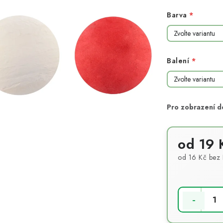
Barva
Balení
od
19 
od
16 Kč
bez
Měrná cena: