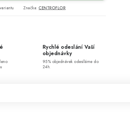
variantu
Značka:
CENTROFLOR
vé
Rychlé odeslání Vaší
objednávky
leno
95% objednávek odesíláme do
ou
24h.