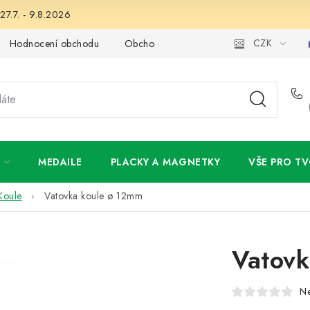
27.7. - 9.8.2026
CZK
Hodnocení obchodu
Obchodní podmínky
Podmínky ochran
MEDAILE
PLACKY A MAGNETKY
VŠE PRO TV
Koule
Vatovka koule ø 12mm
Vatov
N