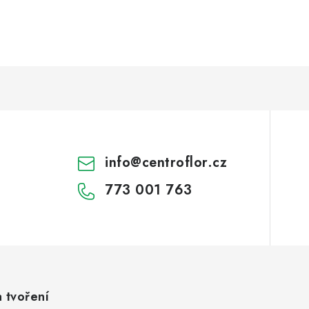
info
@
centroflor.cz
773 001 763
a tvoření