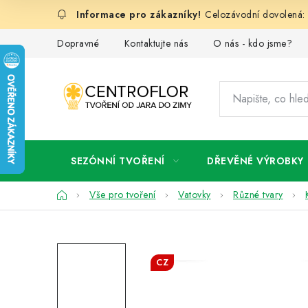
Přejít
Celozávodní dovolená: 
na
obsah
Dopravné
Kontaktujte nás
O nás - kdo jsme?
SEZÓNNÍ TVOŘENÍ
DŘEVĚNÉ VÝROBKY
Domů
Vše pro tvoření
Vatovky
Různé tvary
CZ