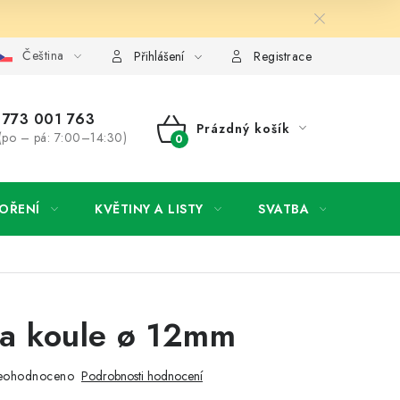
Čeština
y osobních údajů
Jak získat lepší ceny?
Moje objednávka
Přihlášení
Registrace
773 001 763
Prázdný košík
(po – pá: 7:00–14:30)
NÁKUPNÍ
KOŠÍK
OŘENÍ
KVĚTINY A LISTY
SVATBA
NOVI
ka koule ø 12mm
eohodnoceno
Podrobnosti hodnocení