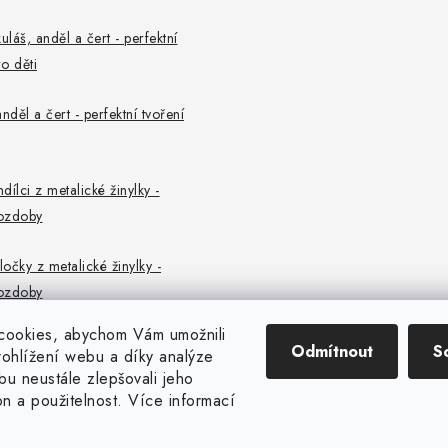
uláš, anděl a čert - perfektní
o děti
nděl a čert - perfektní tvoření
ndílci z metalické žinylky -
ozdoby
ločky z metalické žinylky -
ozdoby
cookies, abychom Vám umožnili
Odmítnout
S
ohlížení webu a díky analýze
u neustále zlepšovali jeho
on a použitelnost. Více informací
Copyright 2026
CENTROFLOR, s.r.o.
. Všechna práva vyhrazena.