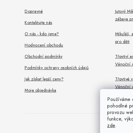
p
a
Dopravné
Jutový Mik
zábava pr
t
Kontaktujte nás
í
O nás - kdo jsme?
Mikuláš, a
pro děti
Hodnocení obchodu
Obchodní podmínky
Třpytiví a
Vánoční 
Podmínky ochrany osobních údajů
Jak získat lepší ceny?
Třpytivé v
Vánoční 
Moje objednávka
Používáme 
pohodlné pr
provozu web
funkce, výk
zde
.