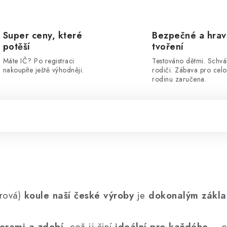
Super ceny, které
Bezpečné a hra
potěší
tvoření
Máte IČ? Po registraci
Testováno dětmi. Schvá
nakoupíte ještě výhodněji.
rodiči. Zábava pro cel
rodinu zaručena.
írová)
koule naší české výroby
je
dokonalým zákla
erami a zdobí
, což ji činí
ideální pro každého
– o