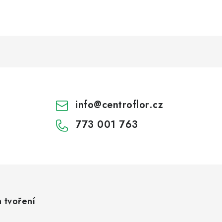
info
@
centroflor.cz
773 001 763
a tvoření