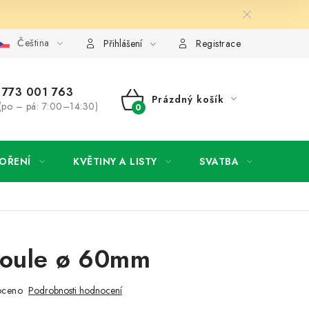
Čeština
y osobních údajů
Jak získat lepší ceny?
Moje objednávka
Přihlášení
Registrace
773 001 763
Prázdný košík
(po – pá: 7:00–14:30)
NÁKUPNÍ
KOŠÍK
OŘENÍ
KVĚTINY A LISTY
SVATBA
NOVI
koule ø 60mm
oceno
Podrobnosti hodnocení