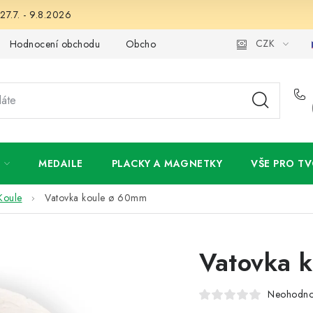
27.7. - 9.8.2026
CZK
Hodnocení obchodu
Obchodní podmínky
Podmínky ochran
MEDAILE
PLACKY A MAGNETKY
VŠE PRO TV
Koule
Vatovka koule ø 60mm
Vatovka 
Neohodn