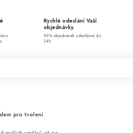
vé
Rychlé odeslání Vaší
objednávky
leno
95% objednávek odesíláme do
ou
24h.
dem pro tvoření
.
d malých umělců až po