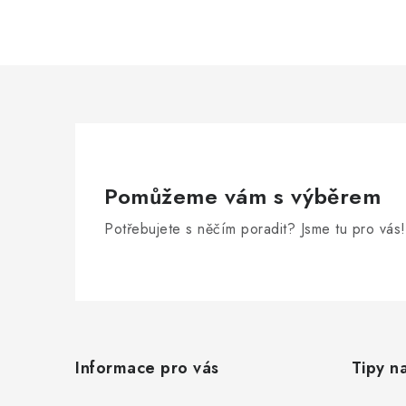
Pomůžeme vám s výběrem
Potřebujete s něčím poradit? Jsme tu pro vás!
Z
á
Informace pro vás
Tipy n
p