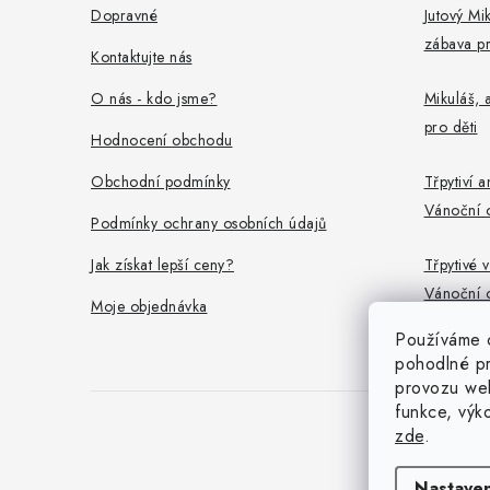
a
Dopravné
Jutový Mik
zábava pr
t
Kontaktujte nás
í
O nás - kdo jsme?
Mikuláš, a
pro děti
Hodnocení obchodu
Obchodní podmínky
Třpytiví a
Vánoční 
Podmínky ochrany osobních údajů
Jak získat lepší ceny?
Třpytivé v
Vánoční 
Moje objednávka
Používáme 
pohodlné pr
provozu web
funkce, výk
zde
.
Nastaven