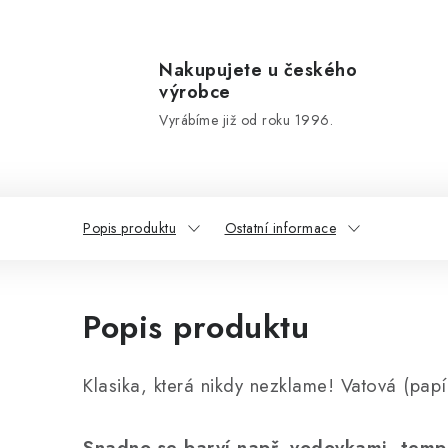
Nakupujete u českého
výrobce
Vyrábíme již od roku 1996.
Popis produktu
Ostatní informace
Popis produktu
Klasika, která nikdy nezklame! Vatová (pap
Snadno se barví např. vodovkami, temp