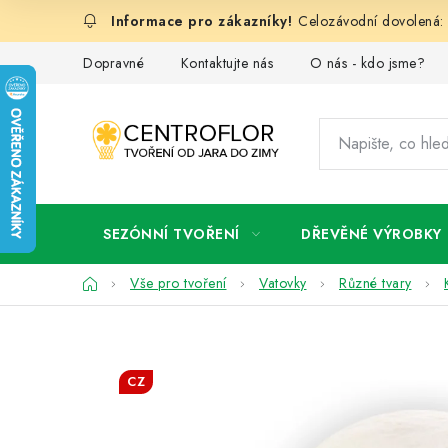
Přejít
Celozávodní dovolená: 
na
obsah
Dopravné
Kontaktujte nás
O nás - kdo jsme?
SEZÓNNÍ TVOŘENÍ
DŘEVĚNÉ VÝROBKY
Domů
Vše pro tvoření
Vatovky
Různé tvary
CZ