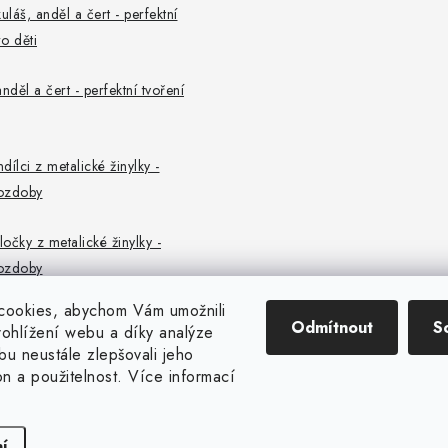
uláš, anděl a čert - perfektní
o děti
nděl a čert - perfektní tvoření
ndílci z metalické žinylky -
ozdoby
ločky z metalické žinylky -
ozdoby
cookies, abychom Vám umožnili
Odmítnout
S
ohlížení webu a díky analýze
u neustále zlepšovali jeho
on a použitelnost. Více informací
Copyright 2026
CENTROFLOR, s.r.o.
. Všechna práva vyhrazena.
Vytvořil Shoptet
í