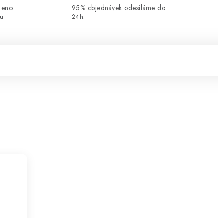
leno
95% objednávek odesíláme do
ou
24h.