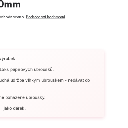
30mm
eohodnoceno
Podrobnosti hodnocení
výrobek.
15ks papírových ubrousků.
uchá údržba vlhkým ubrouskem - nedávat do
né poházené ubrousky.
i jako dárek.