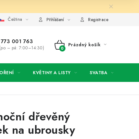
Čeština
y osobních údajů
Jak získat lepší ceny?
Moje objednávka
Přihlášení
Registrace
773 001 763
Prázdný košík
(po – pá: 7:00–14:30)
NÁKUPNÍ
KOŠÍK
OŘENÍ
KVĚTINY A LISTY
SVATBA
NOVI
noční dřevěný
ek na ubrousky