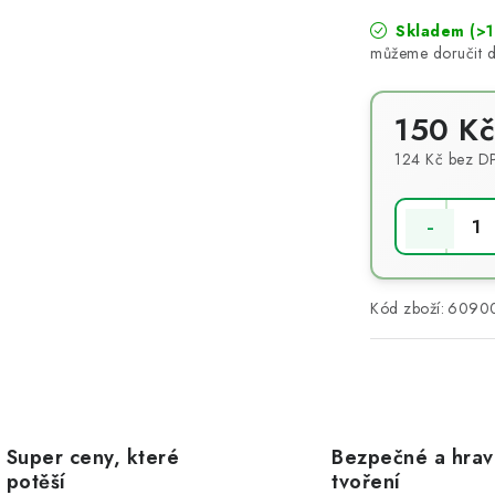
Skladem
(>1
150 Kč
124 Kč bez D
Měrná cena:
Kód zboží:
6090
Super ceny, které
Bezpečné a hra
potěší
tvoření