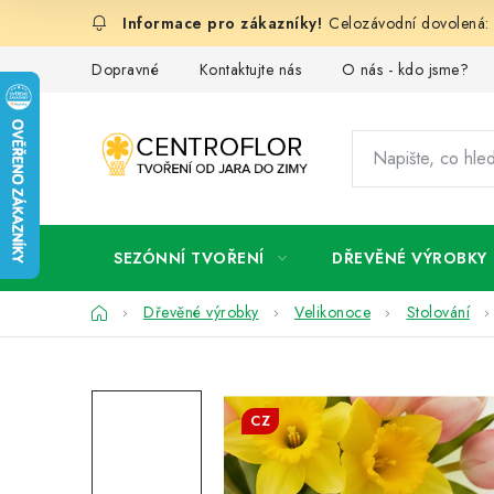
Přejít
Celozávodní dovolená: 
na
obsah
Dopravné
Kontaktujte nás
O nás - kdo jsme?
SEZÓNNÍ TVOŘENÍ
DŘEVĚNÉ VÝROBKY
Domů
Dřevěné výrobky
Velikonoce
Stolování
CZ