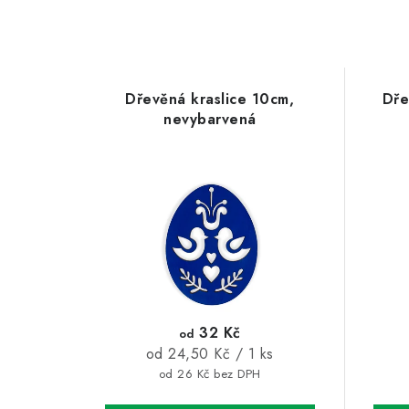
Dřevěná kraslice 10cm,
Dře
nevybarvená
32 Kč
od
Měrná
od 24,50 Kč / 1 ks
cena:
od 26 Kč bez DPH