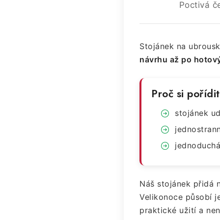
Poctivá č
Stojánek na ubrousky
návrhu až po hotov
Proč si pořídi
stojánek u
jednostrann
jednoduchá
Náš stojánek přidá na
Velikonoce působí j
praktické užití a nen