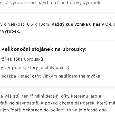
eská výroba – od návrhu až po hotový výrobek
 o velikosti 6,5 x 13cm.
Každý kus vzniká u nás v ČR, 
ý výrobek.
t velikonoční stojánek na ubrousky:
drží až 15ks ubrousků
ý UV potisk, který je stálý a čistý
 údržba - stačí otřít vlhkým hadříkem (ne myčka)
 Váš stůl ten "finální detail", díky kterému jaro a
eště víc slavnostně. A pokud chcete dát dárek, který m
í jen "další dekorace do police", tohle je přesně ono.