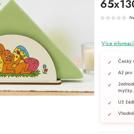
65x1
N
Více informací
Český 
Až pro 
Jednod
myčky.
Už žád
Vhodné 