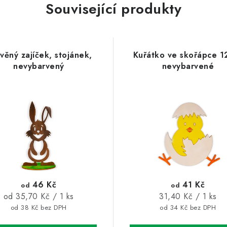
Související produkty
věný zajíček, stojánek,
Kuřátko ve skořápce 1
nevybarvený
nevybarvené
46 Kč
41 Kč
od
od
Měrná
Měrná
od 35,70 Kč / 1 ks
31,40 Kč / 1 ks
cena:
cena:
od 38 Kč bez DPH
od 34 Kč bez DPH