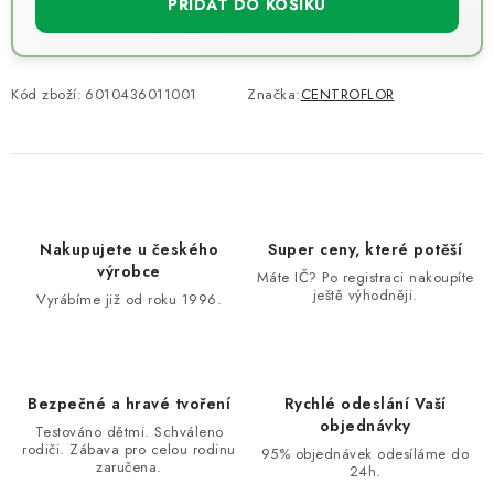
PŘIDAT DO KOŠÍKU
Kód zboží:
6010436011001
Značka:
CENTROFLOR
Nakupujete u českého
Super ceny, které potěší
výrobce
Máte IČ? Po registraci nakoupíte
ještě výhodněji.
Vyrábíme již od roku 1996.
Bezpečné a hravé tvoření
Rychlé odeslání Vaší
objednávky
Testováno dětmi. Schváleno
rodiči. Zábava pro celou rodinu
95% objednávek odesíláme do
zaručena.
24h.