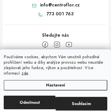
info
@
centroflor.cz
773 001 763
Používáme cookies, abychom Vám umožnili pohodlné
Z
prohlížení webu a díky analýze provozu webu neustále
á
zlepšovali jeho funkce, výkon a použitelnost. Více
Informace pro vás
p
informací
zde
.
a
Dopravné
Tipy na tvoření
t
Nastavení
Kontaktujte nás
í
Jutový Mikuláš, anděl a čert - perfektní zábava pro děti
O nás - kdo jsme?
Odmítnout
Souhlasím
Copyright 2026
CENTROFLOR, s.r.o.
. Všechna práva vyhrazena.
Mikuláš, anděl a čert - perfektní tvoření pro děti
Hodnocení obchodu
Vytvořil Shoptet