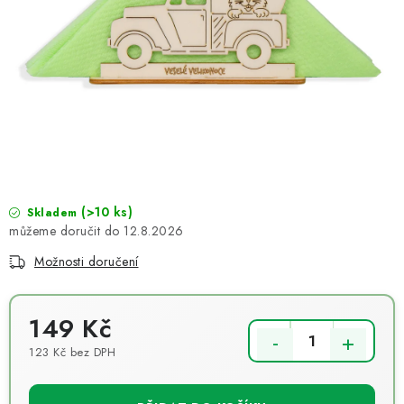
NOVINKY
TIPY NA TVOŘENÍ
Dopravné
Kontaktujte nás
O nás - kdo jsme?
Hodnocení obchodu
Obchodní podmínky
Podmínky ochrany osobních údajů
Jak získat lepší ceny?
Moje objednávka
(>10 ks)
Skladem
12.8.2026
Možnosti doručení
149 Kč
123 Kč bez DPH
Měrná cena: