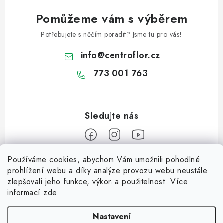
Pomůžeme vám s výběrem
Potřebujete s něčím poradit? Jsme tu pro vás!
info
@
centroflor.cz
773 001 763
Používáme cookies, abychom Vám umožnili pohodlné
Z
prohlížení webu a díky analýze provozu webu neustále
á
zlepšovali jeho funkce, výkon a použitelnost. Více
Informace pro vás
p
informací
zde
.
a
Dopravné
Tipy na tvoření
t
Nastavení