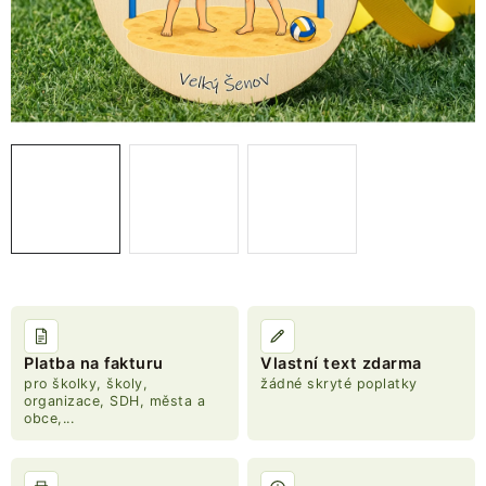
NOVINKY
TIPY NA TVOŘENÍ
Dopravné
Kontaktujte nás
O nás - kdo jsme?
Hodnocení obchodu
Obchodní podmínky
Podmínky ochrany osobních údajů
Jak získat lepší ceny?
Moje objednávka
Platba na fakturu
Vlastní text zdarma
pro školky, školy,
žádné skryté poplatky
organizace, SDH, města a
obce,...