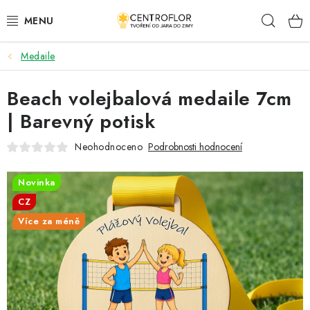
Přejít
Hleda
na
obsah
Medaile
SEZÓNNÍ TVOŘENÍ
Beach volejbalová medaile 7cm
DŘEVĚNÉ VÝROBKY
| Barevný potisk
MEDAILE
Neohodnoceno
Podrobnosti hodnocení
PLACKY A MAGNETKY
Novinka
CZ
VŠE PRO TVOŘENÍ
Více za méně
KVĚTINY A LISTY
SVATBA