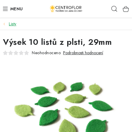
Přejít
Hleda
na
obsah
Listy
SEZÓNNÍ TVOŘENÍ
Výsek 10 listů z plsti, 29mm
DŘEVĚNÉ VÝROBKY
Neohodnoceno
Podrobnosti hodnocení
MEDAILE
PLACKY A MAGNETKY
VŠE PRO TVOŘENÍ
KVĚTINY A LISTY
SVATBA