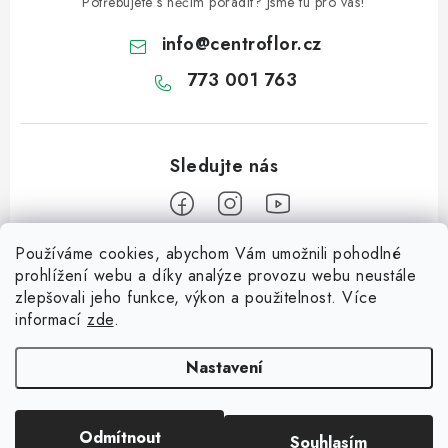
Potřebujete s něčím poradit? Jsme tu pro vás!
info
@
centroflor.cz
773 001 763
Používáme cookies, abychom Vám umožnili pohodlné
Z
prohlížení webu a díky analýze provozu webu neustále
á
zlepšovali jeho funkce, výkon a použitelnost. Více
Informace pro vás
p
informací
zde
.
a
Dopravné
Tipy na tvoření
t
Nastavení
Kontaktujte nás
í
Jutový Mikuláš, anděl a čert - perfektní zábava pro děti
O nás - kdo jsme?
Odmítnout
Souhlasím
Copyright 2026
CENTROFLOR, s.r.o.
. Všechna práva vyhrazena.
Mikuláš, anděl a čert - perfektní tvoření pro děti