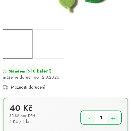
NOVINKY
TIPY NA TVOŘENÍ
Dopravné
Kontaktujte nás
O nás - kdo jsme?
Hodnocení obchodu
Obchodní podmínky
Podmínky ochrany osobních údajů
Jak získat lepší ceny?
Moje objednávka
(>10 balení)
Skladem
12.8.2026
Možnosti doručení
40 Kč
33 Kč bez DPH
Měrná cena:
4 Kč / 1 ks