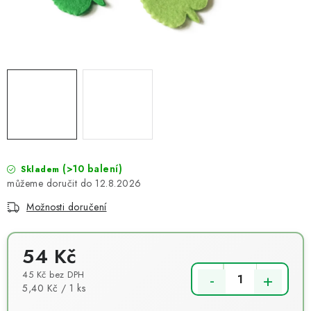
NOVINKY
TIPY NA TVOŘENÍ
Dopravné
Kontaktujte nás
O nás - kdo jsme?
Hodnocení obchodu
Obchodní podmínky
Podmínky ochrany osobních údajů
Jak získat lepší ceny?
Moje objednávka
(>10 balení)
Skladem
12.8.2026
Možnosti doručení
54 Kč
45 Kč bez DPH
Měrná cena:
5,40 Kč / 1 ks