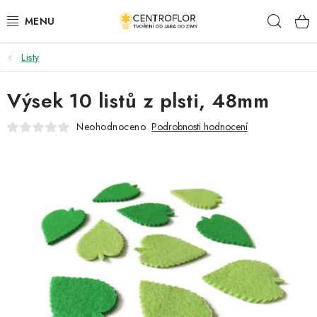
Přejít
Hleda
na
obsah
Listy
SEZÓNNÍ TVOŘENÍ
Výsek 10 listů z plsti, 48mm
DŘEVĚNÉ VÝROBKY
Neohodnoceno
Podrobnosti hodnocení
MEDAILE
PLACKY A MAGNETKY
VŠE PRO TVOŘENÍ
KVĚTINY A LISTY
SVATBA