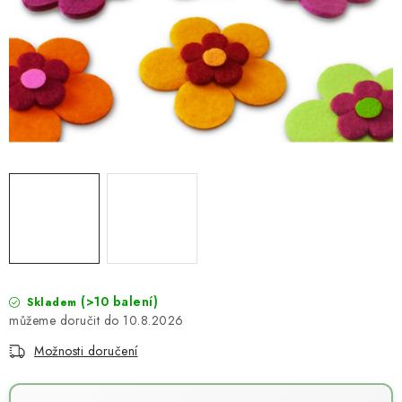
NOVINKY
TIPY NA TVOŘENÍ
Dopravné
Kontaktujte nás
O nás - kdo jsme?
Hodnocení obchodu
Obchodní podmínky
Podmínky ochrany osobních údajů
Jak získat lepší ceny?
Moje objednávka
(>10 balení)
Skladem
10.8.2026
Možnosti doručení