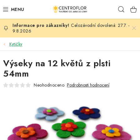
Přejít
Hleda
na
obsah
Celozávodní dovolená: 27.7. -
SEZÓNNÍ TVOŘENÍ
9.8.2026
DŘEVĚNÉ VÝROBKY
Kytičky
MEDAILE
Výseky na 12 květů z plsti
54mm
PLACKY A MAGNETKY
Neohodnoceno
Podrobnosti hodnocení
VŠE PRO TVOŘENÍ
KVĚTINY A LISTY
SVATBA