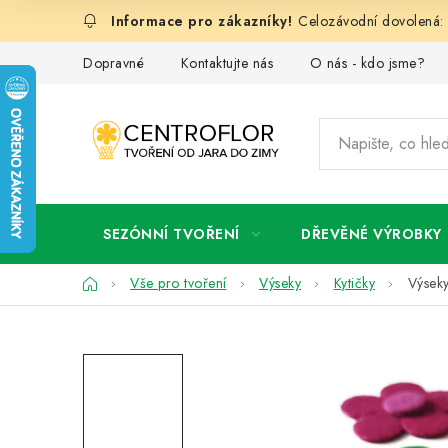
Přejít
Celozávodní dovolená: 
na
obsah
Dopravné
Kontaktujte nás
O nás - kdo jsme?
SEZÓNNÍ TVOŘENÍ
DŘEVĚNÉ VÝROBKY
Domů
Vše pro tvoření
Výseky
Kytičky
Výseky