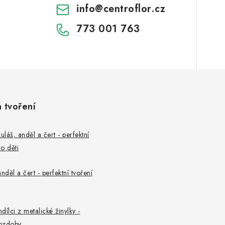
info
@
centroflor.cz
773 001 763
a tvoření
uláš, anděl a čert - perfektní
o děti
nděl a čert - perfektní tvoření
ndílci z metalické žinylky -
ozdoby