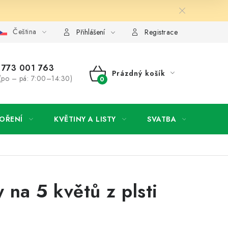
Čeština
y osobních údajů
Jak získat lepší ceny?
Moje objednávka
Přihlášení
Registrace
773 001 763
Prázdný košík
(po – pá: 7:00–14:30)
NÁKUPNÍ
KOŠÍK
OŘENÍ
KVĚTINY A LISTY
SVATBA
NOVI
 na 5 květů z plsti