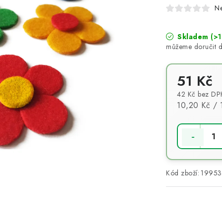
N
Skladem
(>1
51 Kč
42 Kč bez DP
Měrná cena:
10,20 Kč / 
Kód zboží:
19953