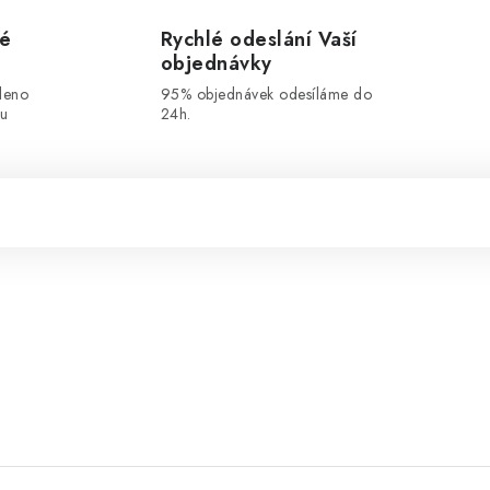
vé
Rychlé odeslání Vaší
objednávky
leno
95% objednávek odesíláme do
ou
24h.