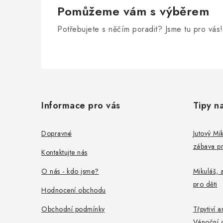
Pomůžeme vám s výběrem
Potřebujete s něčím poradit? Jsme tu pro vás!
Z
á
Informace pro vás
Tipy n
p
a
Dopravné
Jutový Mik
zábava pr
t
Kontaktujte nás
í
O nás - kdo jsme?
Mikuláš, a
pro děti
Hodnocení obchodu
Obchodní podmínky
Třpytiví a
Vánoční 