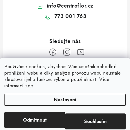
info
@
centroflor.cz
773 001 763
Používáme cookies, abychom Vám umožnili pohodlné
Z
prohlížení webu a díky analýze provozu webu neustále
á
zlepšovali jeho funkce, výkon a použitelnost. Více
Informace pro vás
p
informací
zde
.
a
Dopravné
Tipy na tvoření
t
Nastavení
Kontaktujte nás
í
Jutový Mikuláš, anděl a čert - perfektní zábava pro děti
O nás - kdo jsme?
Odmítnout
Souhlasím
Copyright 2026
CENTROFLOR, s.r.o.
. Všechna práva vyhrazena.
Mikuláš, anděl a čert - perfektní tvoření pro děti
Hodnocení obchodu
Vytvořil Shoptet