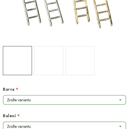
NOVINKY
TIPY NA TVOŘENÍ
Dopravné
Kontaktujte nás
O nás - kdo jsme?
Hodnocení obchodu
Obchodní podmínky
Podmínky ochrany osobních údajů
Jak získat lepší ceny?
Moje objednávka
Barva
Balení