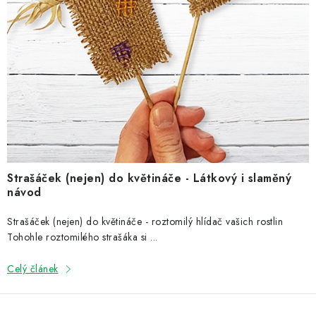
NOVINKY
n
k
TIPY NA TVOŘENÍ
ů
Dopravné
Kontaktujte nás
O nás - kdo jsme?
Hodnocení obchodu
Obchodní podmínky
Podmínky ochrany osobních údajů
Jak získat lepší ceny?
Moje objednávka
Strašáček (nejen) do květináče - Látkový i slaměný
návod
Strašáček (nejen) do květináče - roztomilý hlídač vašich rostlin
Tohohle roztomilého strašáka si ...
Celý článek