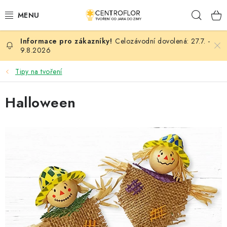
Přejít
Hleda
na
obsah
Celozávodní dovolená: 27.7. -
SEZÓNNÍ TVOŘENÍ
9.8.2026
DŘEVĚNÉ VÝROBKY
Tipy na tvoření
MEDAILE
Halloween
PLACKY A MAGNETKY
V
ý
VŠE PRO TVOŘENÍ
p
i
KVĚTINY A LISTY
s
č
SVATBA
l
á