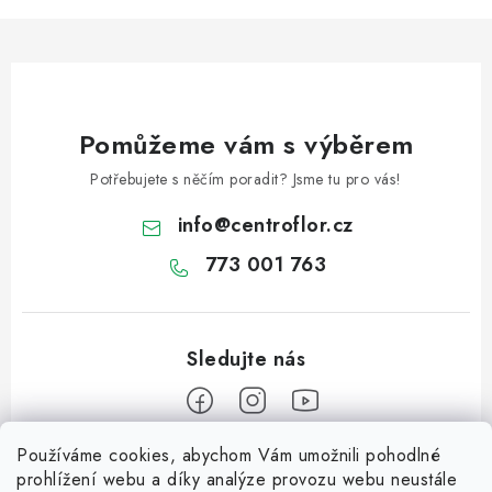
l
á
d
a
c
Pomůžeme vám s výběrem
í
p
Potřebujete s něčím poradit? Jsme tu pro vás!
r
info
@
centroflor.cz
v
k
773 001 763
y
v
ý
p
i
s
Používáme cookies, abychom Vám umožnili pohodlné
Z
u
prohlížení webu a díky analýze provozu webu neustále