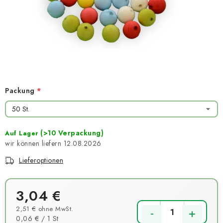
NEUHEITEN
TIPY NA TVOŘENÍ
Dopravné
Kontaktieren Sie uns
Über uns
Geschäftsbewertung
Geschäftsbedingungen
Datenschutzerklärung
Großhandel
Meine Bestellung
Packung
(>10 Verpackung)
Auf Lager
12.08.2026
Lieferoptionen
3,04 €
2,51 € ohne MwSt.
Verkaufspreis:
0,06 € / 1 St