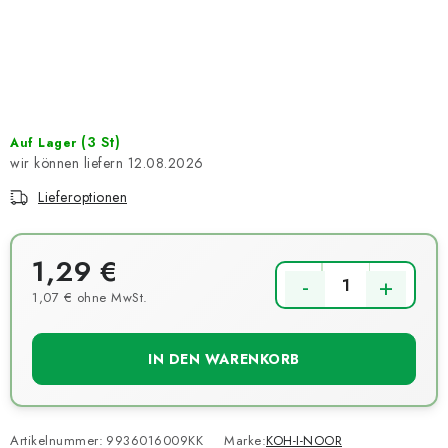
NEUHEITEN
TIPY NA TVOŘENÍ
Dopravné
Kontaktieren Sie uns
Über uns
Geschäftsbewertung
Geschäftsbedingungen
(3 St)
Auf Lager
12.08.2026
Datenschutzerklärung
Großhandel
Meine Bestellung
Lieferoptionen
1,29 €
1,07 € ohne MwSt.
Verkaufspreis:
IN DEN WARENKORB
Artikelnummer:
9936016009KK
Marke:
KOH-I-NOOR