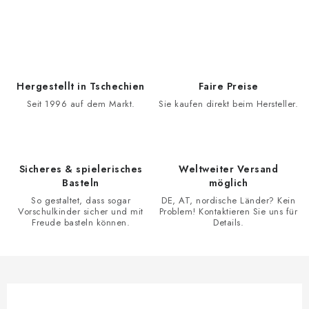
S
t
e
u
e
Hergestellt in Tschechien
Faire Preise
r
Seit 1996 auf dem Markt.
Sie kaufen direkt beim Hersteller.
e
l
e
Sicheres & spielerisches
Weltweiter Versand
m
Basteln
möglich
e
So gestaltet, dass sogar
DE, AT, nordische Länder? Kein
n
Vorschulkinder sicher und mit
Problem! Kontaktieren Sie uns für
Freude basteln können.
Details.
t
e
d
e
r