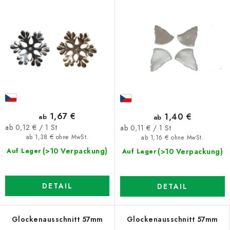
1,67 €
1,40 €
ab
ab
Verkaufspreis:
Verkaufspreis:
ab 0,12 € / 1 St
ab 0,11 € / 1 St
ab 1,38 € ohne MwSt.
ab 1,16 € ohne MwSt.
(>10 Verpackung)
(>10 Verpackung)
Auf Lager
Auf Lager
DETAIL
DETAIL
Glockenausschnitt 57mm
Glockenausschnitt 57mm