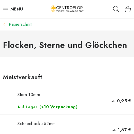
Zum
Such
Inhalt
springen
Papierschnitt
SAISONALE KREATION
HÖLZERNE PRODUKTE
Flocken, Sterne und Glöckchen
MEDAILLEN/MAGNETE (TEXTE AUF ANFRAGE)
PLACKY A MAGNETKY S POTISKEM
Meistverkauft
ALLES FÜR DIE KREATION
Stern 10mm
0,95 €
ab
MODE, KÜNSTLICHE BLUMEN UND BLÄTTER
(>10 Verpackung)
Auf Lager
HOCHZEIT
Schneeflocke 52mm
1,67 €
ab