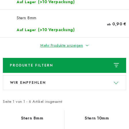
NEUHEITEN
(>10 Verpackung)
Auf Lager
TIPY NA TVOŘENÍ
Stern 8mm
0,90 €
ab
(>10 Verpackung)
Auf Lager
Dopravné
Kontaktieren Sie uns
Über uns
Geschäftsbewertung
Geschäftsbedingungen
Mehr Produkte anzeigen
Datenschutzerklärung
Großhandel
Meine Bestellung
PRODUKTE FILTERN
L
P
WIR EMPFEHLEN
i
r
s
o
t
d
Seite
1
von
1
-
6
Artikel insgesamt
e
u
d
k
Stern 8mm
Stern 10mm
e
t