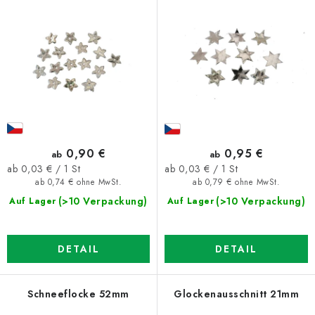
r
s
P
o
r
r
o
t
d
i
u
e
k
r
t
u
0,90 €
0,95 €
ab
ab
e
n
Verkaufspreis:
Verkaufspreis:
ab 0,03 € / 1 St
ab 0,03 € / 1 St
ab 0,74 € ohne MwSt.
ab 0,79 € ohne MwSt.
g
(>10 Verpackung)
(>10 Verpackung)
Auf Lager
Auf Lager
DETAIL
DETAIL
Schneeflocke 52mm
Glockenausschnitt 21mm