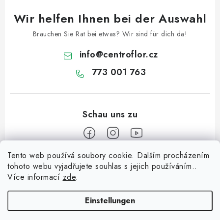
L
Wir helfen Ihnen bei der Auswahl
i
s
Brauchen Sie Rat bei etwas? Wir sind für dich da!
t
info
@
centroflor.cz
e
773 001 763
Tento web používá soubory cookie. Dalším procházením
F
tohoto webu vyjadřujete souhlas s jejich používáním..
u
Více informací
zde
.
Informace pro vás
ß
z
Einstellungen
Dopravné
e