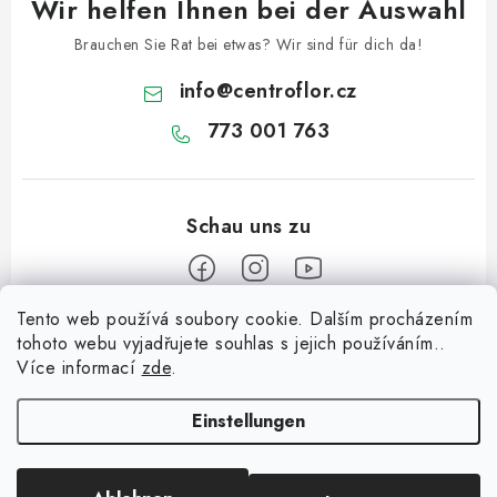
Wir helfen Ihnen bei der Auswahl
Brauchen Sie Rat bei etwas? Wir sind für dich da!
info
@
centroflor.cz
773 001 763
Tento web používá soubory cookie. Dalším procházením
F
tohoto webu vyjadřujete souhlas s jejich používáním..
u
Více informací
zde
.
Informace pro vás
ß
z
Einstellungen
Dopravné
e
Kontaktieren Sie uns
i