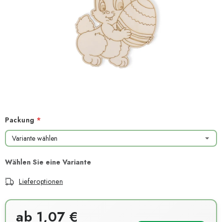
NEUHEITEN
TIPY NA TVOŘENÍ
Dopravné
Kontaktieren Sie uns
Über uns
Geschäftsbewertung
Geschäftsbedingungen
Datenschutzerklärung
Großhandel
Meine Bestellung
Packung
Lieferoptionen
ab
1,07 €