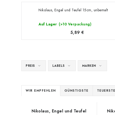
Nikolaus, Engel und Teufel 15cm, unbemalt
Auf Lager
(>10 Verpackung)
5,89 €
PREIS
LABELS
MARKEN
P
WIR EMPFEHLEN
GÜNSTIGSTE
TEUERST
r
L
o
Nikolaus, Engel und Teufel
Nik