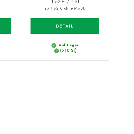
Verkaufspreis:
1,52 € / 1 St
ab 1,82 € ohne MwSt.
DETAIL
Auf Lager
(>10 St)