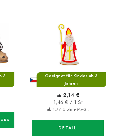
b 3
Geeignet für Kinder ab 3
Jahren
2,14 €
ab
Verkaufspreis:
1,46 € / 1 St
ab 1,77 € ohne MwSt.
KORB
DETAIL