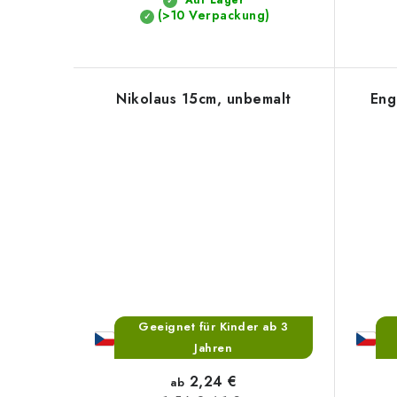
k
n
(>10 Verpackung)
t
g
e
Nikolaus 15cm, unbemalt
Eng
Geeignet für Kinder ab 3
Jahren
2,24 €
ab