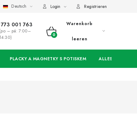
Deutsch
ung
Großhandel
Meine Bestellung
Login
Registrieren
Warenkorb
773 001 763
(po – pá: 7:00–
WARENKORB
14:30)
leeren
PLACKY A MAGNETKY S POTISKEM
ALLES FÜR DIE 