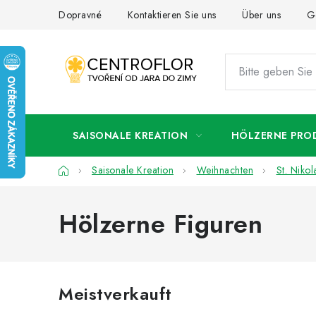
Zum
Dopravné
Kontaktieren Sie uns
Über uns
G
Inhalt
springen
SAISONALE KREATION
HÖLZERNE PRO
Startseite
Saisonale Kreation
Weihnachten
St. Nikol
Hölzerne Figuren
Meistverkauft