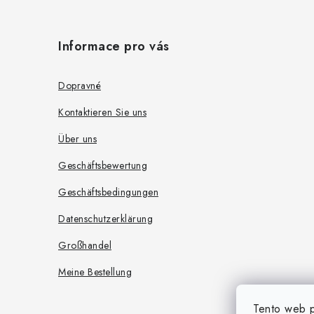
F
e
r
u
Informace pro vás
L
ß
i
z
Dopravné
s
e
Kontaktieren Sie uns
t
i
e
Über uns
l
Geschäftsbewertung
e
Geschäftsbedingungen
Datenschutzerklärung
Großhandel
Meine Bestellung
Tento web p