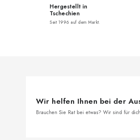
e
Hergestellt in
Tschechien
u
Seit 1996 auf dem Markt.
e
r
e
l
e
m
e
n
Wir helfen Ihnen bei der Au
t
Brauchen Sie Rat bei etwas? Wir sind für dic
e
d