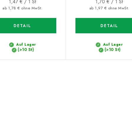
Verkaufspreis:
Verkaufspreis:
1,47 € / 1 St
1,70 € / 1 St
ab 1,78 € ohne MwSt.
ab 1,97 € ohne MwSt.
DETAIL
DETAIL
Auf Lager
Auf Lager
(>10 St)
(>10 St)