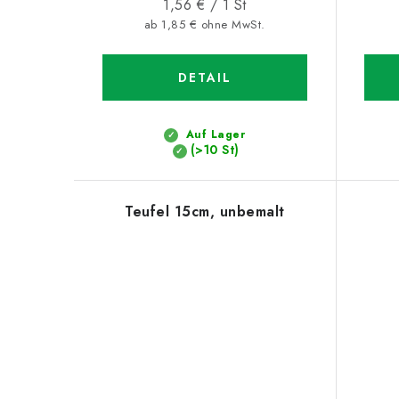
Verkaufspreis:
1,56 € / 1 St
ab 1,85 € ohne MwSt.
DETAIL
Auf Lager
(>10 St)
Teufel 15cm, unbemalt