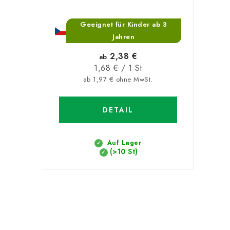
Geeignet für Kinder ab 3
Jahren
2,38 €
ab
Verkaufspreis:
1,68 € / 1 St
ab 1,97 € ohne MwSt.
DETAIL
Auf Lager
(>10 St)
S
t