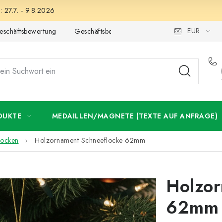
 27.7. - 9.8.2026
EUR
eschäftsbewertung
Geschäftsbedingungen
Datenschutzerklär
DUKTE
MEDAILLEN/MAGNETE (TEXTE AUF ANFRAGE)
locken
Holzornament Schneeflocke 62mm
Holzor
62mm