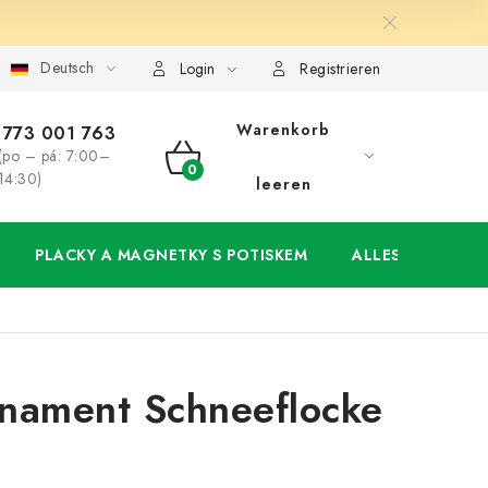
Deutsch
ung
Großhandel
Meine Bestellung
Login
Registrieren
Warenkorb
773 001 763
(po – pá: 7:00–
WARENKORB
14:30)
leeren
PLACKY A MAGNETKY S POTISKEM
ALLES FÜR DIE 
nament Schneeflocke