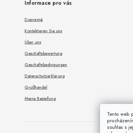
Informace pro vás
ß
z
Dopravné
e
Kontaktieren Sie uns
i
Über uns
l
Geschäftsbewertung
e
Geschäftsbedingungen
Datenschutzerklärung
Großhandel
Meine Bestellung
Tento web p
procházením
souhlas s j