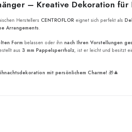
änger – Kreative Dekoration für 
ischen Herstellers
CENTROFLOR
eignet sich perfekt als
De
che Arrangements
.
elten Form
belassen oder ihn
nach Ihren Vorstellungen ge
estellt aus
3 mm Pappelsperrholz
, ist er leicht und besitzt
eihnachtsdekoration mit persönlichem Charme!
🎁🎄