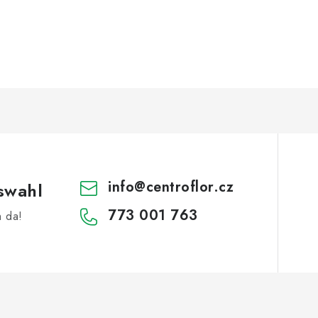
info
@
centroflor.cz
swahl
773 001 763
h da!