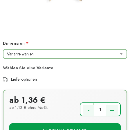
NEUHEITEN
TIPY NA TVOŘENÍ
Dopravné
Kontaktieren Sie uns
Über uns
Geschäftsbewertung
Geschäftsbedingungen
Dimension
Datenschutzerklärung
Großhandel
Meine Bestellung
Lieferoptionen
ab
1,36 €
ab
1,12 €
ohne MwSt.
Verkaufspreis: