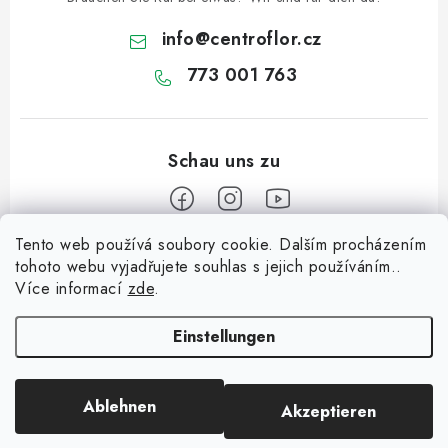
info
@
centroflor.cz
773 001 763
Tento web používá soubory cookie. Dalším procházením
F
tohoto webu vyjadřujete souhlas s jejich používáním..
u
Více informací
zde
.
Informace pro vás
ß
z
Einstellungen
Dopravné
e
Kontaktieren Sie uns
i
Ablehnen
Akzeptieren
Copyright 2026
CENTROFLOR, s.r.o.
. Alle Rechte vorbehalten.
l
Über uns
Erstellt von Shoptet