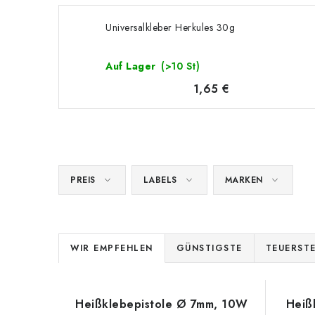
Universalkleber Herkules 30g
Auf Lager
(>10 St)
1,65 €
PREIS
LABELS
MARKEN
P
WIR EMPFEHLEN
GÜNSTIGSTE
TEUERST
r
L
o
Heißklebepistole Ø 7mm, 10W
Heiß