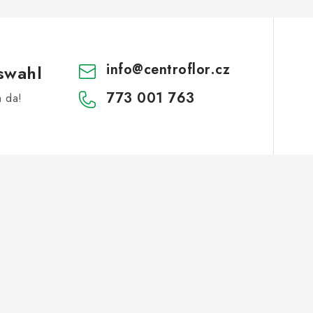
info
@
centroflor.cz
swahl
773 001 763
h da!