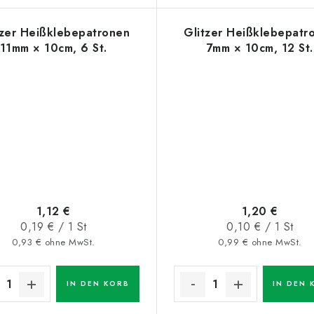
tzer Heißklebepatronen
Glitzer Heißklebepatr
11mm × 10cm, 6 St.
7mm × 10cm, 12 St.
1,12 €
1,20 €
Verkaufspreis:
Verkaufspreis:
0,19 € / 1 St
0,10 € / 1 St
0,93 € ohne MwSt.
0,99 € ohne MwSt.
IN DEN KORB
IN DEN 