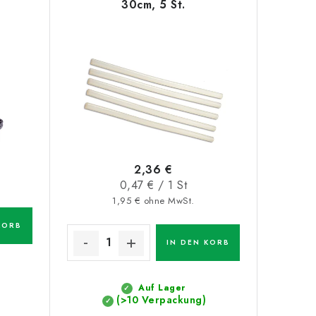
30cm, 5 St.
2,36 €
Verkaufspreis:
0,47 € / 1 St
1,95 € ohne MwSt.
KORB
IN DEN KORB
Auf Lager
(>10 Verpackung)