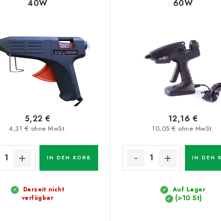
40W
60W
5,22 €
12,16 €
4,31 € ohne MwSt.
10,05 € ohne MwSt.
IN DEN KORB
IN DEN 
Derzeit nicht
Auf Lager
(>10 St)
verfügbar