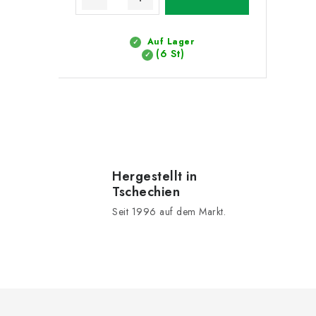
Auf Lager
(6 St)
S
t
e
Hergestellt in
Tschechien
u
Seit 1996 auf dem Markt.
e
r
e
l