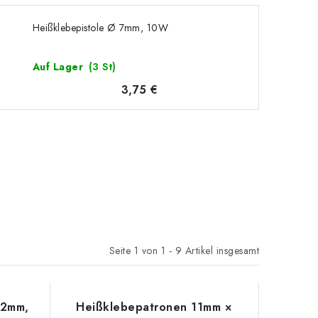
Heißklebepistole Ø 7mm, 10W
Auf Lager
(3 St)
3,75 €
Seite
1
von
1
-
9
Artikel insgesamt
12mm,
Heißklebepatronen 11mm ×