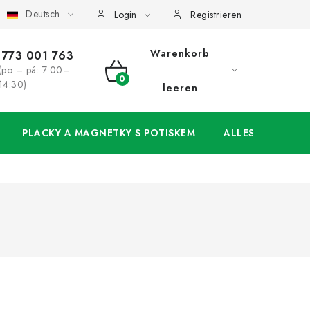
Deutsch
ung
Großhandel
Meine Bestellung
Login
Registrieren
Warenkorb
773 001 763
(po – pá: 7:00–
WARENKORB
14:30)
leeren
PLACKY A MAGNETKY S POTISKEM
ALLES FÜR DIE 