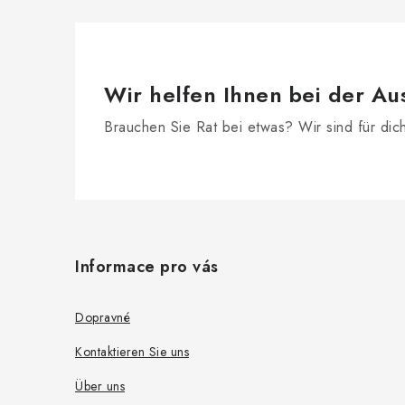
e
m
e
n
Wir helfen Ihnen bei der Au
t
Brauchen Sie Rat bei etwas? Wir sind für dic
e
d
F
e
r
u
Informace pro vás
L
ß
i
z
Dopravné
s
e
Kontaktieren Sie uns
t
i
e
Über uns