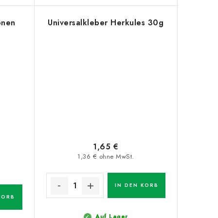
onen
Universalkleber Herkules 30g
1,65 €
1,36 € ohne MwSt.
IN DEN KORB
KORB
Auf Lager