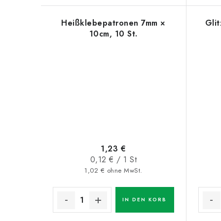
k
n
t
Heißklebepatronen 7mm ×
Gli
g
10cm, 10 St.
e
1,23 €
Verkaufspreis:
0,12 € / 1 St
1,02 € ohne MwSt.
IN DEN KORB