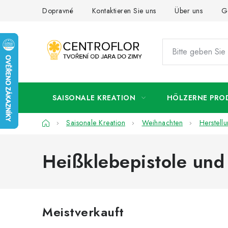
Zum
Dopravné
Kontaktieren Sie uns
Über uns
G
Inhalt
springen
SAISONALE KREATION
HÖLZERNE PRO
Startseite
Saisonale Kreation
Weihnachten
Herstell
Heißklebepistole und
Meistverkauft