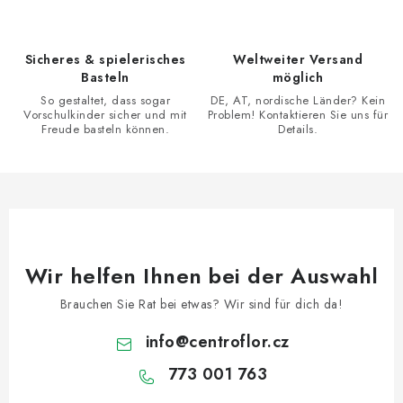
n
t
g
e
d
Sicheres & spielerisches
Weltweiter Versand
Basteln
möglich
e
So gestaltet, dass sogar
DE, AT, nordische Länder? Kein
r
Vorschulkinder sicher und mit
Problem! Kontaktieren Sie uns für
L
Freude basteln können.
Details.
i
s
t
e
Wir helfen Ihnen bei der Auswahl
Brauchen Sie Rat bei etwas? Wir sind für dich da!
info
@
centroflor.cz
773 001 763