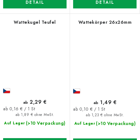
DETAIL
DETAIL
Wattekugel Teufel
Wattekörper 26x26mm
2,29 €
1,49 €
ab
ab
Verkaufspreis:
Verkaufspreis:
ab 0,16 € / 1 St
ab 0,10 € / 1 St
ab 1,89 € ohne MwSt.
ab 1,23 € ohne MwSt.
(>10 Verpackung)
(>10 Verpackung)
Auf Lager
Auf Lager