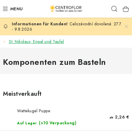
Zum
Such
Inhalt
springen
Celozávodní dovolená: 27.7.
SAISONALE KREATION
- 9.8.2026
HÖLZERNE PRODUKTE
St. Nikolaus, Engel und Teufel
MEDAILLEN/MAGNETE (TEXTE AUF ANFRAGE)
Komponenten zum Basteln
PLACKY A MAGNETKY S POTISKEM
ALLES FÜR DIE KREATION
Meistverkauft
MODE, KÜNSTLICHE BLUMEN UND BLÄTTER
Wattekugel Puppe
HOCHZEIT
2,26 €
ab
(>10 Verpackung)
Auf Lager