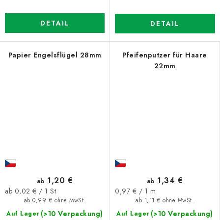
DETAIL
DETAIL
Papier Engelsflügel 28mm
Pfeifenputzer für Haare
22mm
1,20 €
1,34 €
ab
ab
Verkaufspreis:
Verkaufspreis:
ab 0,02 € / 1 St
0,97 € / 1 m
ab 0,99 € ohne MwSt.
ab 1,11 € ohne MwSt.
(>10 Verpackung)
(>10 Verpackung)
Auf Lager
Auf Lager