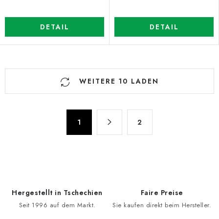
DETAIL
DETAIL
S
WEITERE 10 LADEN
t
e
u
P
e
1
2
a
r
g
e
i
n
l
i
e
e
m
Hergestellt in Tschechien
Faire Preise
r
e
Seit 1996 auf dem Markt.
Sie kaufen direkt beim Hersteller.
u
n