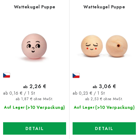
d
k
Wattekugel Puppe
Wattekugel Puppe
e
t
r
s
P
o
r
r
o
t
d
i
u
e
k
r
t
u
2,26 €
3,06 €
ab
ab
e
n
Verkaufspreis:
Verkaufspreis:
ab 0,16 € / 1 St
ab 0,23 € / 1 St
ab 1,87 € ohne MwSt.
ab 2,53 € ohne MwSt.
g
(>10 Verpackung)
(>10 Verpackung)
Auf Lager
Auf Lager
DETAIL
DETAIL