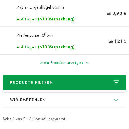
NEUHEITEN
Papier Engelsflügel 85mm
0,93 €
ab
TIPY NA TVOŘENÍ
(>10 Verpackung)
Auf Lager
Dopravné
Kontaktieren Sie uns
Über uns
Pfeifenputzer Ø 3mm
Geschäftsbewertung
Geschäftsbedingungen
1,21 €
ab
(>10 Verpackung)
Auf Lager
Datenschutzerklärung
Großhandel
Meine Bestellung
Mehr Produkte anzeigen
PRODUKTE FILTERN
L
P
WIR EMPFEHLEN
i
r
s
o
t
d
Seite
1
von
2
-
34
Artikel insgesamt
e
u