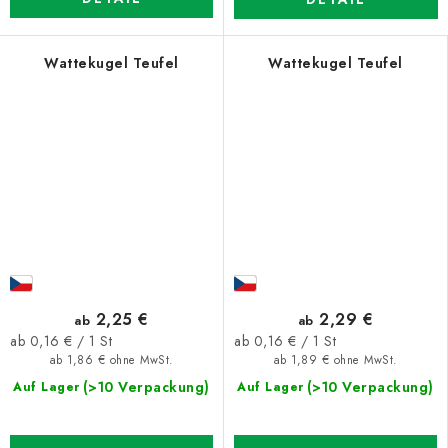
Wattekugel Teufel
Wattekugel Teufel
2,25 €
2,29 €
ab
ab
Verkaufspreis:
Verkaufspreis:
ab 0,16 € / 1 St
ab 0,16 € / 1 St
ab 1,86 € ohne MwSt.
ab 1,89 € ohne MwSt.
(>10 Verpackung)
(>10 Verpackung)
Auf Lager
Auf Lager