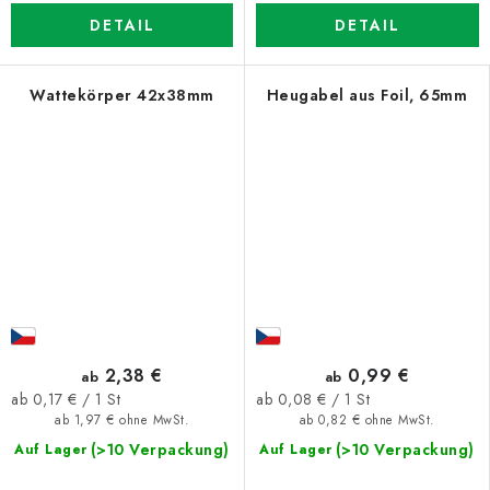
DETAIL
DETAIL
Wattekörper 42x38mm
Heugabel aus Foil, 65mm
2,38 €
0,99 €
ab
ab
Verkaufspreis:
Verkaufspreis:
ab 0,17 € / 1 St
ab 0,08 € / 1 St
ab 1,97 € ohne MwSt.
ab 0,82 € ohne MwSt.
(>10 Verpackung)
(>10 Verpackung)
Auf Lager
Auf Lager