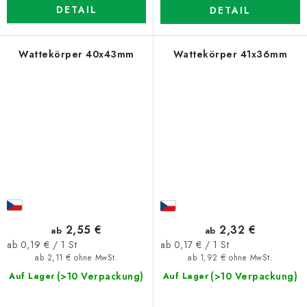
DETAIL
DETAIL
Wattekörper 40x43mm
Wattekörper 41x36mm
2,55 €
2,32 €
ab
ab
Verkaufspreis:
Verkaufspreis:
ab 0,19 € / 1 St
ab 0,17 € / 1 St
ab 2,11 € ohne MwSt.
ab 1,92 € ohne MwSt.
(>10 Verpackung)
(>10 Verpackung)
Auf Lager
Auf Lager