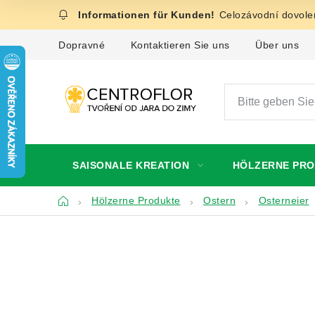
Zum
Celozávodní dovolen
Inhalt
springen
Dopravné
Kontaktieren Sie uns
Über uns
SAISONALE KREATION
HÖLZERNE PR
Startseite
Hölzerne Produkte
Ostern
Osterneier