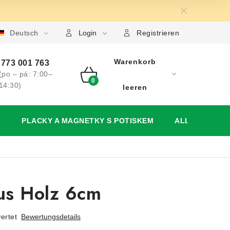
utzerklärung
Deutsch
Großhandel
Meine Bestellung
Login
Registrieren
Warenkorb
773 001 763
(po – pá: 7:00–
WARENKORB
14:30)
leeren
)
PLACKY A MAGNETKY S POTISKEM
ALLES FÜR DI
us Holz 6cm
ertet
Bewertungsdetails