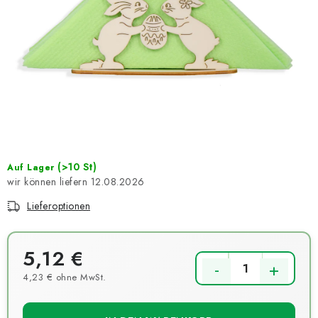
NEUHEITEN
TIPY NA TVOŘENÍ
Dopravné
Kontaktieren Sie uns
Über uns
Geschäftsbewertung
Geschäftsbedingungen
Datenschutzerklärung
Großhandel
Meine Bestellung
(>10 St)
Auf Lager
12.08.2026
Lieferoptionen
5,12 €
4,23 € ohne MwSt.
Verkaufspreis: