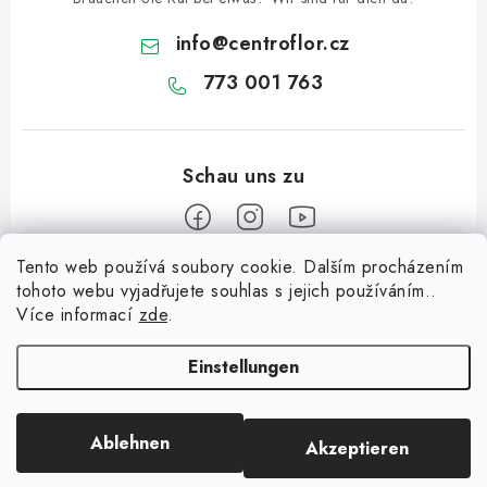
info
@
centroflor.cz
773 001 763
Tento web používá soubory cookie. Dalším procházením
F
tohoto webu vyjadřujete souhlas s jejich používáním..
u
Více informací
zde
.
Informace pro vás
ß
z
Einstellungen
Dopravné
e
Kontaktieren Sie uns
i
Ablehnen
Akzeptieren
Copyright 2026
CENTROFLOR, s.r.o.
. Alle Rechte vorbehalten.
l
Über uns
Erstellt von Shoptet