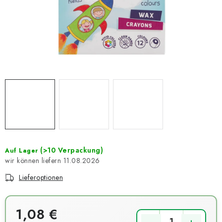
NEUHEITEN
TIPY NA TVOŘENÍ
Dopravné
Kontaktieren Sie uns
Über uns
Geschäftsbewertung
Geschäftsbedingungen
Datenschutzerklärung
Großhandel
Meine Bestellung
(>10 Verpackung)
Auf Lager
11.08.2026
Lieferoptionen
1,08 €