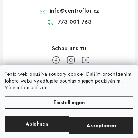
info
@
centroflor.cz
773 001 763
Tento web používá soubory cookie. Dalším procházením
F
tohoto webu vyjadřujete souhlas s jejich používáním..
u
Více informací
zde
.
Informace pro vás
ß
z
Einstellungen
Dopravné
e
Kontaktieren Sie uns
i
Ablehnen
Akzeptieren
Copyright 2026
CENTROFLOR, s.r.o.
. Alle Rechte vorbehalten.
l
Über uns
Erstellt von Shoptet
e