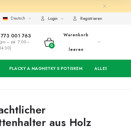
Deutsch
ung
Großhandel
Meine Bestellung
Login
Registrieren
Warenkorb
773 001 763
(po – pá: 7:00–
WARENKORB
14:30)
leeren
PLACKY A MAGNETKY S POTISKEM
ALLES FÜR DIE 
chtlicher
ttenhalter aus Holz