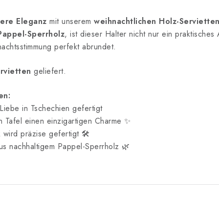
ere Eleganz
mit unserem
weihnachtlichen Holz-Servietten
Pappel-Sperrholz
, ist dieser Halter nicht nur ein praktische
nachtsstimmung perfekt abrundet.
rvietten
geliefert.
en:
Liebe in Tschechien gefertigt
en Tafel einen einzigartigen Charme ✨
wird präzise gefertigt 🛠️
us nachhaltigem Pappel-Sperrholz 🌿