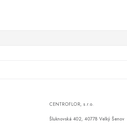
CENTROFLOR, s.r.o.
Šluknovská 402, 40778 Velký Šenov