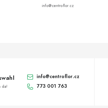
info@centroflor.cz
info
@
centroflor.cz
swahl
773 001 763
h da!