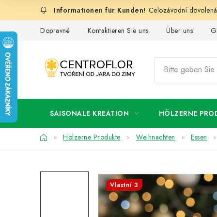
Zum
Celozávodní dovolená:
Inhalt
springen
Dopravné
Kontaktieren Sie uns
Über uns
G
SAISONALE KREATION
HÖLZERNE PRO
Startseite
Hölzerne Produkte
Weihnachten
Essen
Vlastní 3