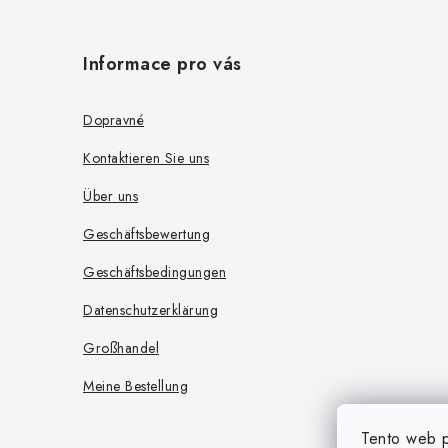
F
u
Informace pro vás
ß
z
Dopravné
e
Kontaktieren Sie uns
i
Über uns
l
Geschäftsbewertung
e
Geschäftsbedingungen
Datenschutzerklärung
Großhandel
Meine Bestellung
Tento web p