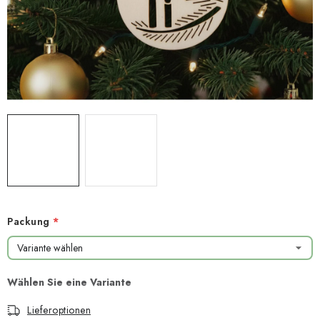
NEUHEITEN
TIPY NA TVOŘENÍ
Dopravné
Kontaktieren Sie uns
Über uns
Geschäftsbewertung
Geschäftsbedingungen
Datenschutzerklärung
Großhandel
Meine Bestellung
Packung
Lieferoptionen